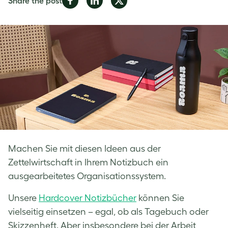
Share the post
on
on
on
Facebook
LinkedIn
Twitter
Machen Sie mit diesen Ideen aus der
Zettelwirtschaft in Ihrem Notizbuch ein
ausgearbeitetes Organisationssystem.
Unsere
Hardcover Notizbücher
können Sie
vielseitig einsetzen – egal, ob als Tagebuch oder
Skizzenheft. Aber insbesondere bei der Arbeit