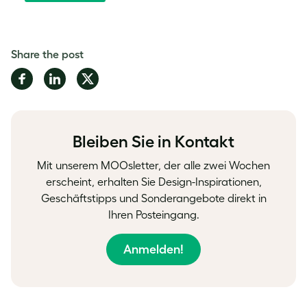
Share the post
Share
Share
Share
on
on
on
Facebook
LinkedIn
Twitter
Bleiben Sie in Kontakt
Mit unserem MOOsletter, der alle zwei Wochen
erscheint, erhalten Sie Design-Inspirationen,
Geschäftstipps und Sonderangebote direkt in
Ihren Posteingang.
Anmelden!