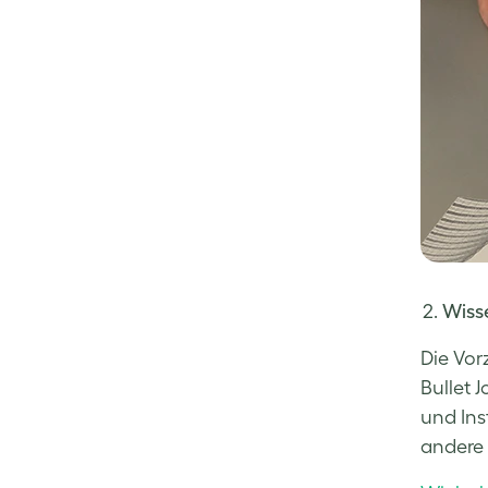
Wiss
Die Vor
Bullet 
und Ins
andere 