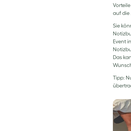
Vorteil
auf die 
Sie kön
Notizbu
Event i
Notizbu
Das kan
Wunschz
Tipp: N
übertra