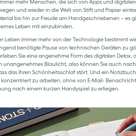
 immer mehr Menschen, die sich von Apps und digitalen
gen und wieder in die Welt von Stift und Papier eint
erial bis hin zur Freude am Handgeschriebenen – es gib
ernes Leben mit einzubinden.
r Leben immer mehr von der Technologie bestimmt wird,
ingend benötigte Pause von technischen Geräten zu g
erleben Sie eine angenehme Form des digitalen Detox, 
in unangenehmes Blaulicht, also können Sie auch nac
ss das Ihren Schönheitsschlaf stört. Und ein Notizbuch
h konzentriert zu arbeiten, ohne von E-Mail- Benachri
ung nach einem kurzen Handyspiel zu erliegen.