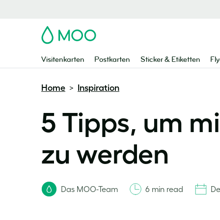
MOO
Visitenkarten
Postkarten
Sticker & Etiketten
Fly
Home
Inspiration
>
5 Tipps, um m
zu werden
Das MOO-Team
6 min read
De