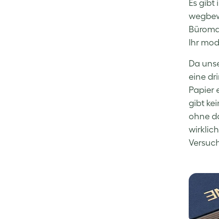
Es gibt
wegbewe
Büromat
Ihr mod
Da unse
eine dr
Papier 
gibt ke
ohne da
wirklic
Versuch