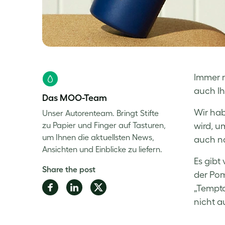
Immer m
auch Ih
Das MOO-Team
Wir hab
Unser Autorenteam. Bringt Stifte
zu Papier und Finger auf Tasturen,
wird, u
um Ihnen die aktuellsten News,
auch n
Ansichten und Einblicke zu liefern.
Es gibt
Share the post
der Pom
Share
Share
Share
„
Tempta
on
on
on
nicht a
Facebook
LinkedIn
Twitter