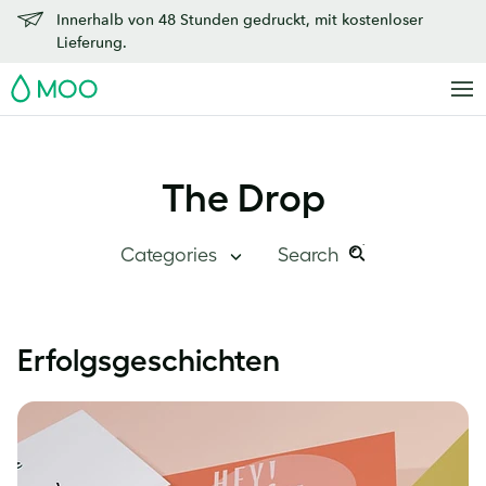
Innerhalb von 48 Stunden gedruckt, mit kostenloser
Lieferung.
MOO
The Drop
Categories
Search
Search
Search
this
The Drop
Erfolgsgeschichten
site:
Im Überblick
Innerhalb von MOO
Erfolgsgeschichten