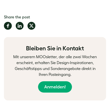
Share the post
Share
Share
Share
on
on
on
Facebook
LinkedIn
Twitter
Bleiben Sie in Kontakt
Mit unserem MOOsletter, der alle zwei Wochen
erscheint, erhalten Sie Design-Inspirationen,
Geschäftstipps und Sonderangebote direkt in
Ihren Posteingang.
Anmelden!