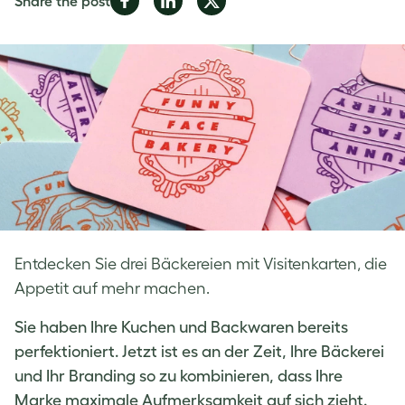
Share the post
on
on
on
Facebook
LinkedIn
Twitter
Entdecken Sie drei Bäckereien mit Visitenkarten, die
Appetit auf mehr machen.
Sie haben Ihre Kuchen und Backwaren bereits
perfektioniert. Jetzt ist es an der Zeit, Ihre Bäckerei
und Ihr Branding so zu kombinieren, dass Ihre
Marke maximale Aufmerksamkeit auf sich zieht.