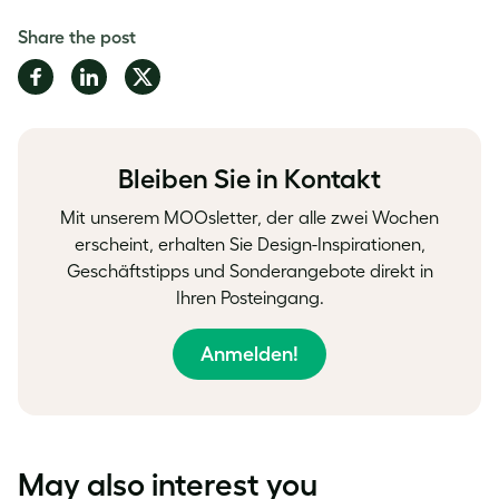
Share the post
Share
Share
Share
on
on
on
Facebook
LinkedIn
Twitter
Bleiben Sie in Kontakt
Mit unserem MOOsletter, der alle zwei Wochen
erscheint, erhalten Sie Design-Inspirationen,
Geschäftstipps und Sonderangebote direkt in
Ihren Posteingang.
Anmelden!
May also interest you