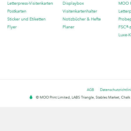
Letterpress-Visitenkarten
Displaybox
MOO K
Postkarten
Visitenkartenhalter
Letter
Sticker und Etiketten
Notizbücher & Hefte
Probe
Flyer
Planer
FSC®-ze
Luxe-K
AGB
Datenschutzrichtlin
© MOO Print Limited, LABS Triangle, Stables Market, Cha