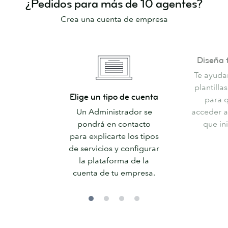
¿Pedidos para más de 10 agentes?
Crea una cuenta de empresa
Diseña
Diseña t
tus
Te ayuda
plantillas
plantilla
Elige
Elige un tipo de cuenta
para 
un
Un Administrador se
acceder a
tipo
pondrá en contacto
que ini
de
para explicarte los tipos
cuenta
de servicios y configurar
la plataforma de la
cuenta de tu empresa.