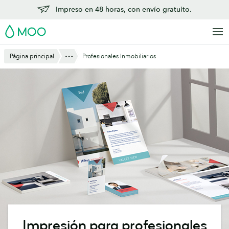
Saltar
Impreso en 48 horas, con envío gratuito.
al
MOO
contenido
principal
Mostrar todo
Página principal
Profesionales Inmobiliarios
Impresión para profesionales