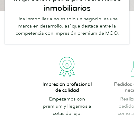
inmobiliarios
Una inmobiliaria no es solo un negocio, es una
marca en desarrollo, así que destaca entre la
competencia con impresión premium de MOO.
Impresión
Pedidos
Impresión profesional
Pedidos 
profesional
acordes
de calidad
nec
de
a
Empezamos con
Reali
calidad
tus
premium y llegamos a
pedido
necesidades
cotas de lujo.
como a