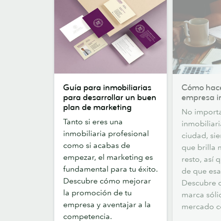
Guía
Cómo
Guía para inmobiliarias
Cómo hace
para
hacer
para desarrollar un buen
empresa i
inmobiliarias
destacar
plan de marketing
No importa
para
tu
Tanto si eres una
inmobiliari
desarrollar
empresa
inmobiliaria profesional
ciudad, si
un
inmobiliaria
como si acabas de
que brilla 
buen
empezar, el marketing es
resto, así 
plan
fundamental para tu éxito.
de que esa 
de
Descubre cómo mejorar
Descubre 
marketing
la promoción de tu
marca sóli
empresa y aventajar a la
mercado c
competencia.