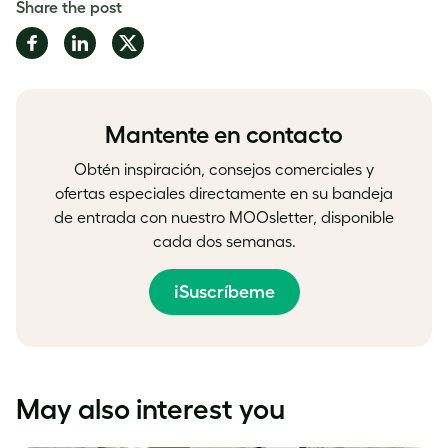
Share the post
Share
Share
Share
on
on
on
Facebook
LinkedIn
Twitter
Mantente en contacto
Obtén inspiración, consejos comerciales y
ofertas especiales directamente en su bandeja
de entrada con nuestro MOOsletter, disponible
cada dos semanas.
¡Suscríbeme
May also interest you