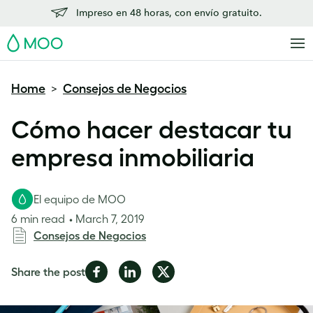
Impreso en 48 horas, con envío gratuito.
MOO
Home
Consejos de Negocios
>
Cómo hacer destacar tu
empresa inmobiliaria
El equipo de MOO
6 min read
March 7, 2019
Consejos de Negocios
Share
Share
Share
Share the post
on
on
on
Facebook
LinkedIn
Twitter