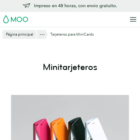
Saltar
Impreso en 48 horas, con envío gratuito.
al
MOO
contenido
principal
Mostrar todo
Página principal
Tarjeteros para MiniCards
Minitarjeteros