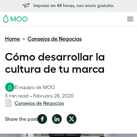
Impreso en 48 horas, con envío gratuito.
MOO
Home
Consejos de Negocios
>
Cómo desarrollar la
cultura de tu marca
El equipo de MOO
3 min read
February 28, 2020
Consejos de Negocios
Share
Share
Share
Share the post
on
on
on
Facebook
LinkedIn
Twitter