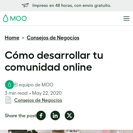
Impreso en 48 horas, con envío gratuito.
MOO
Home
Consejos de Negocios
>
Cómo desarrollar tu
comunidad online
El equipo de MOO
3 min read
May 22, 2020
Consejos de Negocios
Share
Share
Share
Share the post
on
on
on
Facebook
LinkedIn
Twitter