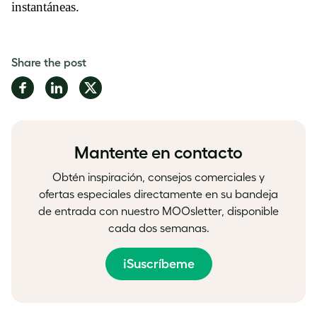
instantáneas.
Share the post
Share
Share
Share
on
on
on
Facebook
LinkedIn
Twitter
Mantente en contacto
Obtén inspiración, consejos comerciales y
ofertas especiales directamente en su bandeja
de entrada con nuestro MOOsletter, disponible
cada dos semanas.
¡Suscríbeme