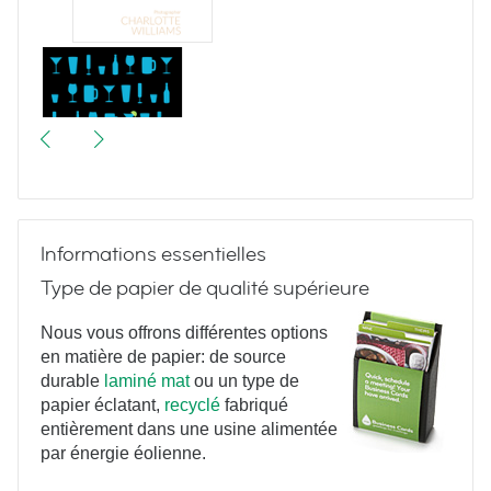
That cool
bar
Informations essentielles
Type de papier de qualité supérieure
All in the
Nous vous offrons différentes options
en matière de papier: de source
durable
laminé mat
ou un type de
papier éclatant,
recyclé
fabriqué
ingredients
entièrement dans une usine alimentée
par énergie éolienne.