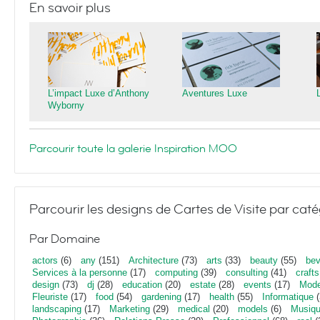
En savoir plus
L’impact Luxe d’Anthony
Aventures Luxe
Wyborny
Parcourir toute la galerie Inspiration MOO
Parcourir les designs de Cartes de Visite par caté
Par Domaine
actors
(6)
any
(151)
Architecture
(73)
arts
(33)
beauty
(55)
bev
Services à la personne
(17)
computing
(39)
consulting
(41)
crafts
design
(73)
dj
(28)
education
(20)
estate
(28)
events
(17)
Mod
Fleuriste
(17)
food
(54)
gardening
(17)
health
(55)
Informatique
(
landscaping
(17)
Marketing
(29)
medical
(20)
models
(6)
Musiq