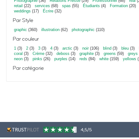
Photographie
(36)
Relations Presse
(29)
Professionnel
(68)
real
(
retail
(22)
services
(68)
spas
(55)
Étudiants
(4)
Formation
(20)
weddings
(17)
Écrire
(32)
Par Style
graphic
(360)
illustration
(62)
photographic
(110)
Par couleur
1
(3)
2
(3)
3
(3)
4
(3)
arctic
(3)
noir
(106)
blind
(3)
bleu
(3)
coral
(3)
Crème
(32)
deboss
(3)
graphite
(3)
greens
(59)
greys
neon
(3)
pinks
(26)
purples
(14)
reds
(84)
white
(159)
yellows
(
Par catégorie
4,5/5