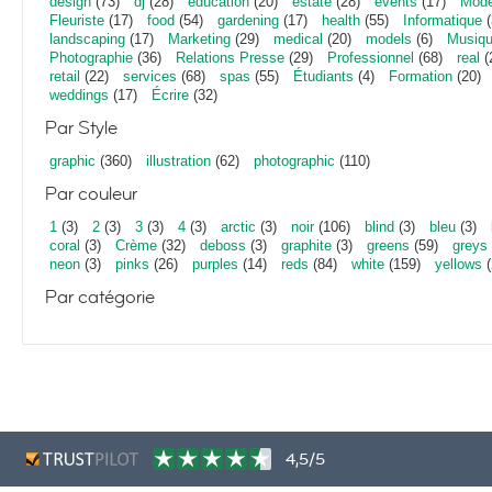
design
(73)
dj
(28)
education
(20)
estate
(28)
events
(17)
Mod
Fleuriste
(17)
food
(54)
gardening
(17)
health
(55)
Informatique
(
landscaping
(17)
Marketing
(29)
medical
(20)
models
(6)
Musiq
Photographie
(36)
Relations Presse
(29)
Professionnel
(68)
real
(
retail
(22)
services
(68)
spas
(55)
Étudiants
(4)
Formation
(20)
weddings
(17)
Écrire
(32)
Par Style
graphic
(360)
illustration
(62)
photographic
(110)
Par couleur
1
(3)
2
(3)
3
(3)
4
(3)
arctic
(3)
noir
(106)
blind
(3)
bleu
(3)
coral
(3)
Crème
(32)
deboss
(3)
graphite
(3)
greens
(59)
greys
neon
(3)
pinks
(26)
purples
(14)
reds
(84)
white
(159)
yellows
(
Par catégorie
4,5/5