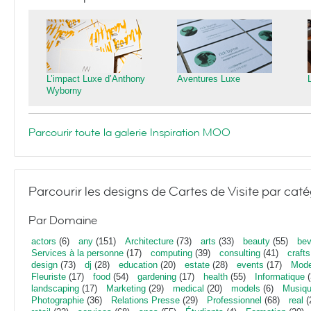
L’impact Luxe d’Anthony
Aventures Luxe
Wyborny
Parcourir toute la galerie Inspiration MOO
Parcourir les designs de Cartes de Visite par caté
Par Domaine
actors
(6)
any
(151)
Architecture
(73)
arts
(33)
beauty
(55)
bev
Services à la personne
(17)
computing
(39)
consulting
(41)
crafts
design
(73)
dj
(28)
education
(20)
estate
(28)
events
(17)
Mod
Fleuriste
(17)
food
(54)
gardening
(17)
health
(55)
Informatique
(
landscaping
(17)
Marketing
(29)
medical
(20)
models
(6)
Musiq
Photographie
(36)
Relations Presse
(29)
Professionnel
(68)
real
(