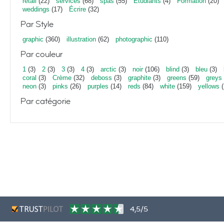
retail
(22)
services
(68)
spas
(55)
Étudiants
(4)
Formation
(20)
weddings
(17)
Écrire
(32)
Par Style
graphic
(360)
illustration
(62)
photographic
(110)
Par couleur
1
(3)
2
(3)
3
(3)
4
(3)
arctic
(3)
noir
(106)
blind
(3)
bleu
(3)
coral
(3)
Crème
(32)
deboss
(3)
graphite
(3)
greens
(59)
greys
neon
(3)
pinks
(26)
purples
(14)
reds
(84)
white
(159)
yellows
(
Par catégorie
4,5/5