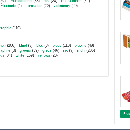
29)
Professionnel
(68)
real
(28)
Recrutement
(41)
Étudiants
(4)
Formation
(20)
veterinary
(20)
graphic
(110)
noir
(106)
blind
(3)
bleu
(3)
blues
(119)
browns
(49)
raphite
(3)
greens
(59)
greys
(46)
ink
(9)
multi
(235)
eds
(84)
white
(159)
yellows
(23)
Plu