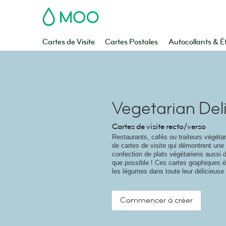
MOO
Cartes de Visite
Cartes Postales
Autocollants & É
Vegetarian Del
Cartes de visite recto/verso
Restaurants, cafés ou traiteurs végéta
de cartes de visite qui démontrent une
confection de plats végétariens aussi 
que possible ! Ces cartes graphiques é
les légumes dans toute leur délicieuse 
Commencer à créer