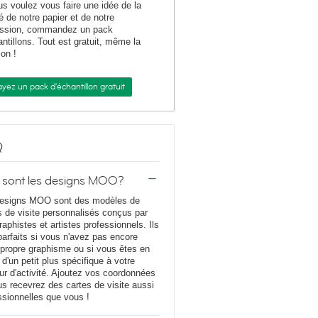
us voulez vous faire une idée de la
té de notre papier et de notre
ession, commandez un pack
antillons. Tout est gratuit, même la
son !
yez un pack d'échantillon gratuit
Q
 sont les designs MOO?
esigns MOO sont des modèles de
s de visite personnalisés conçus par
raphistes et artistes professionnels. Ils
parfaits si vous n'avez pas encore
 propre graphisme ou si vous êtes en
 d'un petit plus spécifique à votre
ur d'activité. Ajoutez vos coordonnées
us recevrez des cartes de visite aussi
ssionnelles que vous !