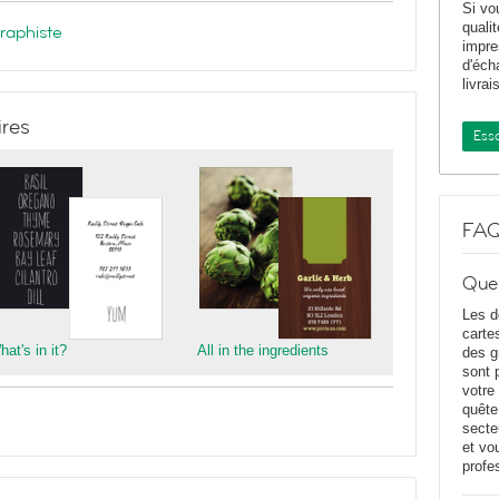
Si vo
quali
graphiste
impr
d'éch
livrai
ires
Essa
FA
Que
Les d
carte
at's in it?
All in the ingredients
des g
sont 
votre
quête
secte
et vo
profe