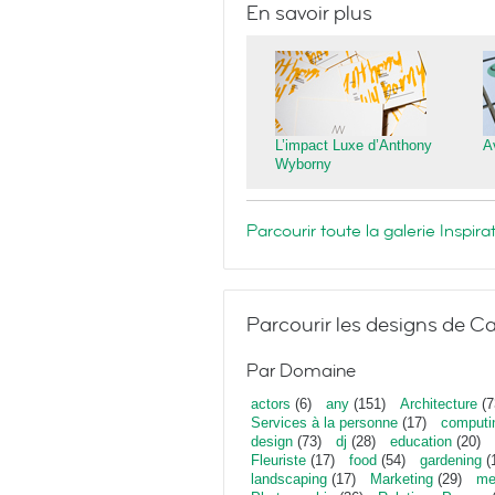
En savoir plus
L’impact Luxe d’Anthony
A
Wyborny
Parcourir toute la galerie Inspi
Parcourir les designs de Ca
Par Domaine
actors
(6)
any
(151)
Architecture
(7
Services à la personne
(17)
computi
design
(73)
dj
(28)
education
(20)
Fleuriste
(17)
food
(54)
gardening
(
landscaping
(17)
Marketing
(29)
me