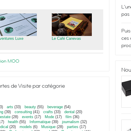
L'un
pas
Puis
ces 
ventures Luxe
Le Café Canevas
prod
ration MOO
Nou
rtes de Visite par catégorie
3)
arts
(33)
beauty
(55)
beverage
(54)
ng
(39)
consulting
(41)
crafts
(33)
dental
(20)
estate
(28)
events
(17)
Mode
(17)
film
(36)
17)
health
(55)
Informatique
(39)
journalism
(32)
dical
(20)
models
(6)
Musique
(28)
parties
(17)