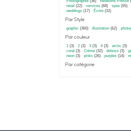
Photographie
(36)
Relations Presse
(
retail
(22)
services
(68)
spas
(55)
weddings
(17)
Écrire
(32)
Par Style
graphic
(360)
illustration
(62)
photo
Par couleur
1
(3)
2
(3)
3
(3)
4
(3)
arctic
(3)
coral
(3)
Crème
(32)
deboss
(3)
g
neon
(3)
pinks
(26)
purples
(14)
r
Par catégorie