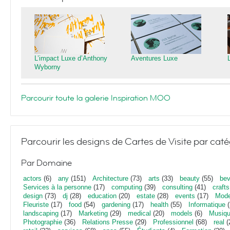
L’impact Luxe d’Anthony
Aventures Luxe
Wyborny
Parcourir toute la galerie Inspiration MOO
Parcourir les designs de Cartes de Visite par caté
Par Domaine
actors
(6)
any
(151)
Architecture
(73)
arts
(33)
beauty
(55)
bev
Services à la personne
(17)
computing
(39)
consulting
(41)
crafts
design
(73)
dj
(28)
education
(20)
estate
(28)
events
(17)
Mod
Fleuriste
(17)
food
(54)
gardening
(17)
health
(55)
Informatique
(
landscaping
(17)
Marketing
(29)
medical
(20)
models
(6)
Musiq
Photographie
(36)
Relations Presse
(29)
Professionnel
(68)
real
(