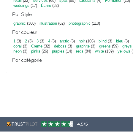
retail
(22)
services
(68)
spas
(55)
Étudiants
(4)
Formation
(20)
weddings
(17)
Écrire
(32)
Par Style
graphic
(360)
illustration
(62)
photographic
(110)
Par couleur
1
(3)
2
(3)
3
(3)
4
(3)
arctic
(3)
noir
(106)
blind
(3)
bleu
(3)
coral
(3)
Crème
(32)
deboss
(3)
graphite
(3)
greens
(59)
greys
neon
(3)
pinks
(26)
purples
(14)
reds
(84)
white
(159)
yellows
(
Par catégorie
4,5/5