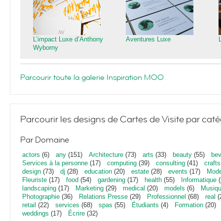
L’impact Luxe d’Anthony
Aventures Luxe
Wyborny
Parcourir toute la galerie Inspiration MOO
Parcourir les designs de Cartes de Visite par caté
Par Domaine
actors
(6)
any
(151)
Architecture
(73)
arts
(33)
beauty
(55)
bev
Services à la personne
(17)
computing
(39)
consulting
(41)
crafts
design
(73)
dj
(28)
education
(20)
estate
(28)
events
(17)
Mod
Fleuriste
(17)
food
(54)
gardening
(17)
health
(55)
Informatique
(
landscaping
(17)
Marketing
(29)
medical
(20)
models
(6)
Musiq
Photographie
(36)
Relations Presse
(29)
Professionnel
(68)
real
(
retail
(22)
services
(68)
spas
(55)
Étudiants
(4)
Formation
(20)
weddings
(17)
Écrire
(32)