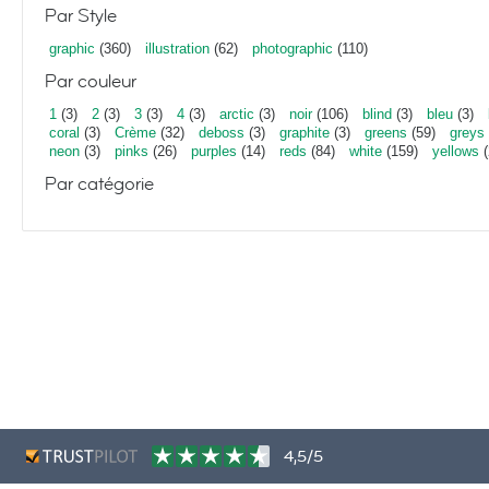
Par Style
graphic
(360)
illustration
(62)
photographic
(110)
Par couleur
1
(3)
2
(3)
3
(3)
4
(3)
arctic
(3)
noir
(106)
blind
(3)
bleu
(3)
coral
(3)
Crème
(32)
deboss
(3)
graphite
(3)
greens
(59)
greys
neon
(3)
pinks
(26)
purples
(14)
reds
(84)
white
(159)
yellows
(
Par catégorie
4,5/5