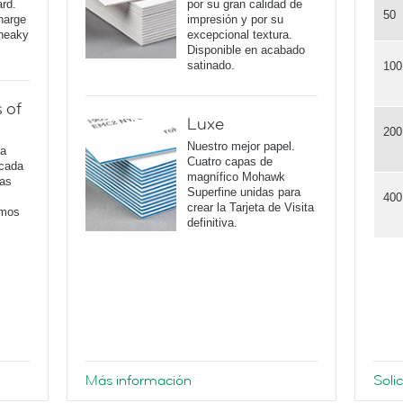
ard.
por su gran calidad de
50
harge
impresión y por su
sneaky
excepcional textura.
Disponible en acabado
satinado.
100
 of
Luxe
200
Nuestro mejor papel.
na
Cuatro capas de
 cada
magnífico Mohawk
tas
Superfine unidas para
400
crear la Tarjeta de Visita
amos
definitiva.
Más información
Soli