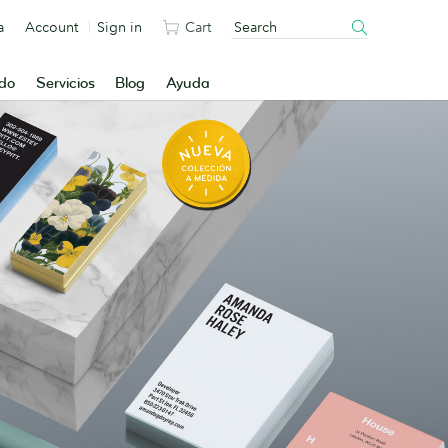
a
Account
Sign in
Cart
ado
Servicios
Blog
Ayuda