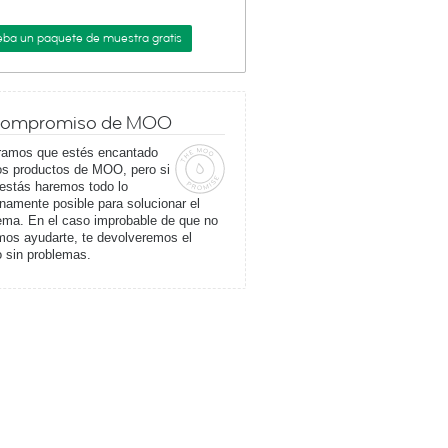
eba un paquete de muestra gratis
Compromiso de MOO
amos que estés encantado
os productos de MOO, pero si
 estás haremos todo lo
amente posible para solucionar el
ema. En el caso improbable de que no
os ayudarte, te devolveremos el
o sin problemas.