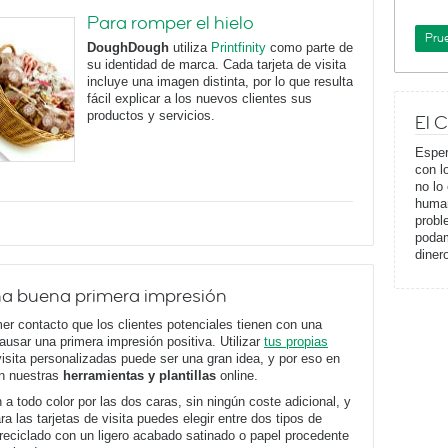
Para romper el hielo
Pru
DoughDough
utiliza
Printfinity
como parte de
su identidad de marca. Cada tarjeta de visita
incluye una imagen distinta, por lo que resulta
fácil explicar a los nuevos clientes sus
productos y servicios.
El 
Esper
con l
no lo
human
probl
podam
diner
una buena primera impresión
imer contacto que los clientes potenciales tienen con una
usar una primera impresión positiva. Utilizar
tus propias
visita personalizadas puede ser una gran idea, y por eso en
n nuestras
herramientas y plantillas
online.
 a todo color por las dos caras, sin ningún coste adicional, y
ra las tarjetas de visita puedes elegir entre dos tipos de
reciclado con un ligero acabado satinado o papel procedente