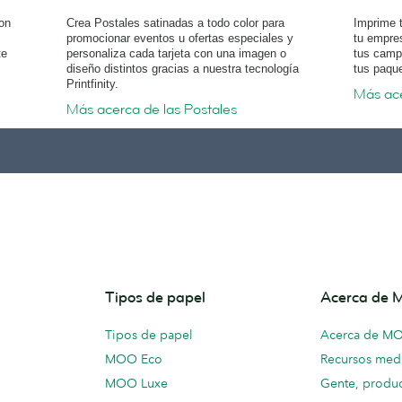
con
Crea Postales satinadas a todo color para
Imprime t
promocionar eventos u ofertas especiales y
tu empres
te
personaliza cada tarjeta con una imagen o
tus camp
diseño distintos gracias a nuestra tecnología
tus paque
Printfinity.
Más ace
Más acerca de las Postales
Tipos de papel
Acerca de
Tipos de papel
Acerca de M
MOO Eco
Recursos medi
MOO Luxe
Gente, produc