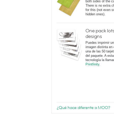
both sides of the c
There is no extra c
for this (not even 
hidden ones).
One pack lots
designs
Puedes imprimir u
imagen distinta en
una de las 50 tarje
del paquete. A esta
tecnología la llam
Printfinity
.
¿Qué hace diferente a MOO?