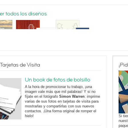
er todos los diseños
arjetas de Visita
¡Pi
Violin Silhouette
Sew What?
Un book de fotos de bolsillo
A la hora de promocionar tu trabajo, ¡una
imagen vale más que mil palabras! Y si no
fíjate en el fotógrafo
Simon Warren
: imprime
varias de sus fotos en tarjetas de visita para
mostrarlas y compartirlas con sus nuevos
contactos. ¡Una forma original de romper el
hielo!
Si ti
nuest
paqu