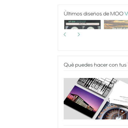
Últimos diseños de MOO
V
Qué puedes hacer con tus T
I made you a
Landscapes
mixtape