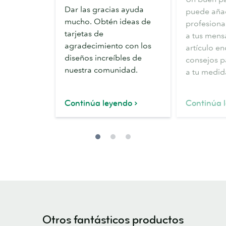
para
diseñar
Dar las gracias ayuda
puede añad
tarjetas
un
mucho. Obtén ideas de
profesiona
de
papel
tarjetas de
a tus mensa
agradecimiento
de
agradecimiento con los
artículo e
carta
diseños increíbles de
consejos p
nuestra comunidad.
a tu medid
Continúa leyendo
Continúa 
Otros fantásticos productos