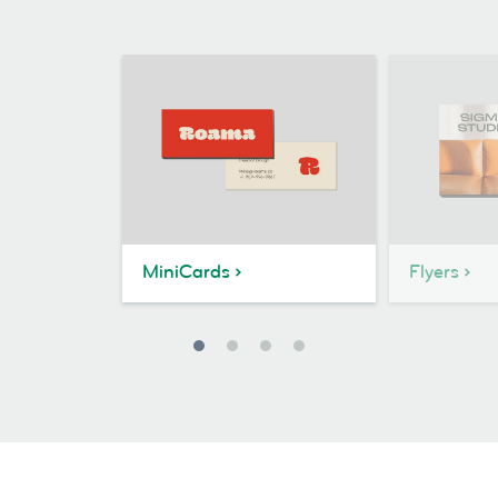
MiniCards
Flyers