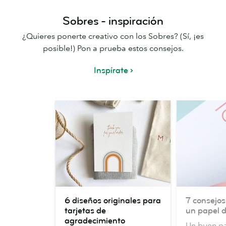
Sobres - inspiración
¿Quieres ponerte creativo con los Sobres? (Sí, ¡es
posible!) Pon a prueba estos consejos.
Inspírate
6
7
6 diseños originales para
7 consejos
diseños
consejos
tarjetas de
un papel d
originales
para
agradecimiento
Un buen pa