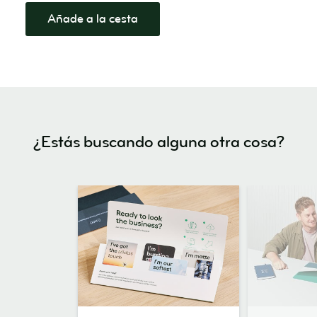
Añade a la cesta
¿Estás buscando alguna otra cosa?
Paquete
Pedidos