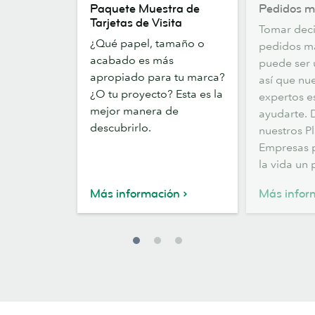
Paquete Muestra de
Pedidos m
Muestra
más
Tarjetas de Visita
Tomar deci
de
grandes
¿Qué papel, tamaño o
pedidos m
Tarjetas
acabado es más
puede ser u
de
apropiado para tu marca?
así que nu
Visita
¿O tu proyecto? Esta es la
expertos e
mejor manera de
ayudarte.
descubrirlo.
nuestros P
Empresas 
la vida un 
Más información
Más infor