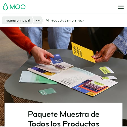
Saltar
MOO
al
contenido
Mostrar todo
Página principal
All Products Sample Pack
principal
Paquete Muestra de
Todos los Productos