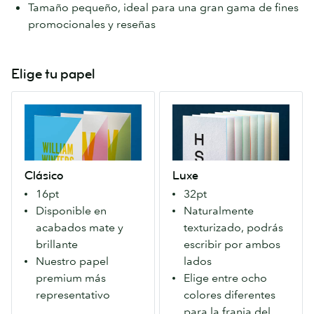
Tamaño pequeño, ideal para una gran gama de fines
promocionales y reseñas
Elige tu papel
Clásico
Luxe
Un
Cuatro
papel
capas
de
de
alta
papel
Clásico
Luxe
calidad.
Mohawk
16pt
32pt
Es
Superfine®
Disponible en
Naturalmente
nuestro
con
acabados mate y
texturizado, podrás
papel
una
brillante
escribir por ambos
primogénitoy,
variedad
Nuestro papel
lados
¡el
de
premium más
Elige entre ocho
ojito
8
representativo
colores diferentes
derecho
franjas
para la franja del