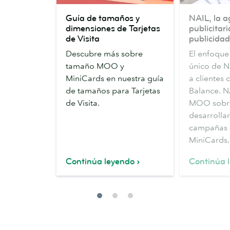
Guía
NAIL,
Guía de tamaños y
NAIL, la a
de
la
dimensiones de Tarjetas
publicitari
tamaños
agencia
de Visita
publicidad
y
publicitaria
Descubre más sobre
El enfoque 
dimensiones
que
tamaño MOO y
único de N
de
“odia
MiniCards en nuestra guía
a clientes
Tarjetas
la
de tamaños para Tarjetas
Balance. N
de
publicidad”
de Visita.
MOO sobr
Visita
desarrolla
campañas –
MiniCards.
Continúa leyendo
Continúa 