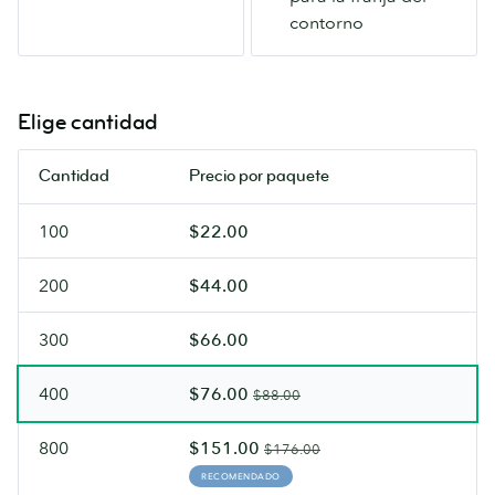
de
de
contorno
la
colores.
familia
(600
MOO!
gsm,
(350
sin
Elige cantidad
gsm)
recubrimientos)
Cantidad
Precio por paquete
100
$22.00
200
$44.00
300
$66.00
400
$76.00
$88.00
800
$151.00
$176.00
RECOMENDADO