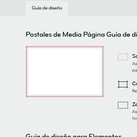
Guía de diseño
Postales de Media Página Guía de d
Sa
As
pa
Co
Re
Zo
As
lo
Guía de diseño para Elementos