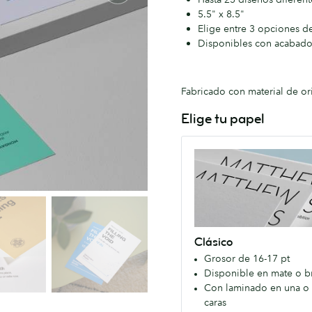
5.5" x 8.5"
Elige entre 3 opciones d
Disponibles con acabado
Fabricado con material de or
Elige tu papel
Clásico
Nuestro
fantástico
Papel
premium
con
Clásico
una
Grosor de 16-17 pt
gran
Disponible en mate o br
calidad-
Con laminado en una o
precio
caras
para