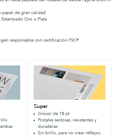
e papel de gran calidad
 Estampado Oro o Plata
igen responsable con certificación FSC®
Super
Un
Papel
extra
firme
que
Super
causa
Grosor de 18 pt
una
illo
Postales sedosas, resistentes y
primera
 ambas
duraderas
impresión
Sin brillo, para no crear reflejos
duradera.