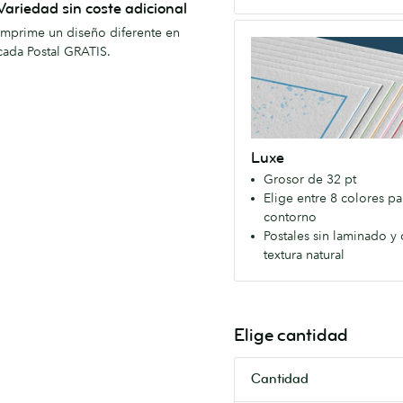
Variedad sin coste adicional
todos.
Luxe
Imprime un diseño diferente en
Disponible
Excepcionalmente
cada Postal GRATIS.
con
grueso
acabado
y
Mate
lujoso.
o
Elige
Satinado.
Luxe
el
Grosor de 32 pt
color
Elige entre 8 colores pa
del
contorno
contorno.
Postales sin laminado y
Sin
textura natural
laminado
para
que
puedas
Elige cantidad
escribir
en
Cantidad
ambas