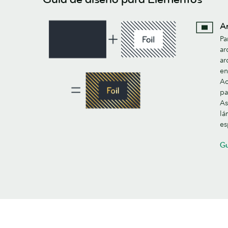
A
Pa
ar
ar
en
Ac
pa
As
lá
es
Gu