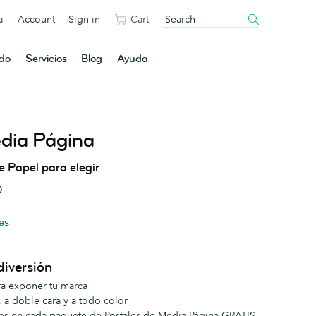
a
Account
Sign in
Cart
ado
Servicios
Blog
Ayuda
dia Página
e Papel para elegir
0
es
diversión
ra exponer tu marca
 a doble cara y a todo color
tes en cada paquete de Postales de Media Página GRATIS