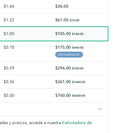
Touch.
$1.44
$36.00
$1.22
$61.00
$72.00
$1.05
$105.00
$144.00
$0.70
$175.00
$360.00
RECOMENDADO
$0.59
$296.00
$720.00
$0.36
$361.00
$1440.00
$0.30
$760.00
$3600.00
dades y precios, accede a nuestra
Calculadora de
.