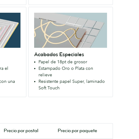
Disponible
Acabados
con
Especiales
un
Un
sedoso
Papel
acabado
extra
Soft
firme
Touch.
Acabados Especiales
que
Papel de 18pt de grosor
causa
ra el
Estampado Oro o Plata con
una
relieve
primera
 con una
Resistente papel Super, laminado
impresión
Soft Touch
duradera.
Disponible
con
un
sedoso
acabado
Precio por
postal
Precio por paquete
Soft