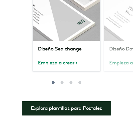
Diseño
Diseño
Diseño Sea change
Diseño Dot
Sea
Dot
change
luck
Empieza a crear
Empieza a
Explora plantillas para Postales