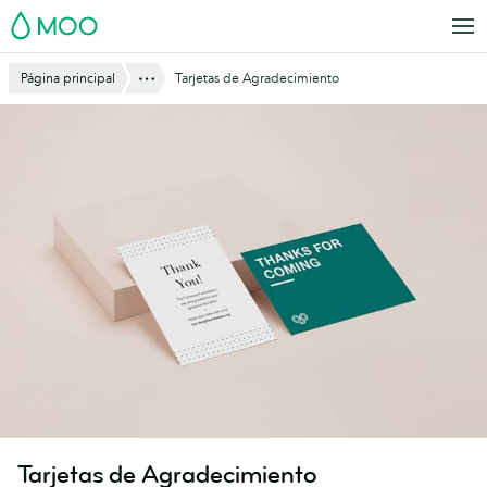
Saltar
MOO
al
contenido
Mostrar todo
Página principal
Tarjetas de Agradecimiento
principal
Tarjetas de Agradecimiento