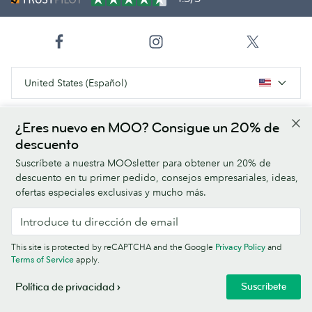
United States (Español)
¿Eres nuevo en MOO? Consigue un 20% de
Productos
descuento
Suscríbete a nuestra MOOsletter para obtener un 20% de
Tipos de papel
descuento en tu primer pedido, consejos empresariales, ideas,
ofertas especiales exclusivas y mucho más.
Acerca de MOO
Ayuda/Enlaces útiles
This site is protected by reCAPTCHA and the Google
Privacy Policy
and
Terms of Service
apply.
Suscríbete
Política de privacidad
Terms & Conditions
Privacy Policy
Fonts
Sitemap