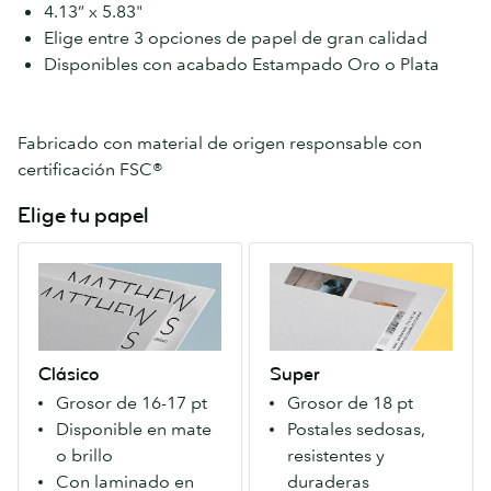
4.13” x 5.83"
Elige entre 3 opciones de papel de gran calidad
Disponibles con acabado Estampado Oro o Plata
Fabricado con material de origen responsable con
certificación FSC®
Elige tu papel
Clásico
Super
Nuestro
Un
fantástico
Papel
Papel
extra
premium
firme
Clásico
Super
con
que
Grosor de 16-17 pt
Grosor de 18 pt
una
causa
Disponible en mate
Postales sedosas,
gran
una
o brillo
resistentes y
calidad-
primera
Con laminado en
duraderas