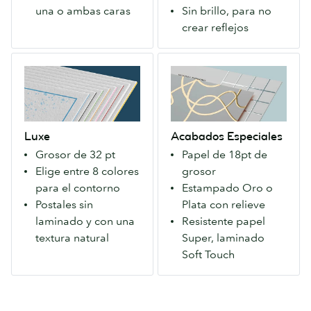
precio
impresión
una o ambas caras
Sin brillo, para no
para
duradera.
crear reflejos
todos.
Disponible
Disponible
con
Luxe
Acabados
con
un
Excepcionalmente
Especiales
acabado
sedoso
grueso
Un
Mate
acabado
y
Papel
o
Soft
lujoso.
extra
Satinado.
Touch.
Luxe
Acabados Especiales
Elige
firme
Grosor de 32 pt
Papel de 18pt de
el
que
Elige entre 8 colores
grosor
color
causa
para el contorno
Estampado Oro o
del
una
Postales sin
Plata con relieve
contorno.
primera
laminado y con una
Resistente papel
Sin
impresión
textura natural
Super, laminado
laminado
duradera.
Soft Touch
para
Disponible
que
con
puedas
un
escribir
sedoso