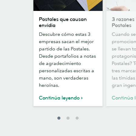
Postales
3
Postales que causan
3 razones 
que
razones
envidia
Postales
causan
para
Descubre cómo estas 3
Cuando se 
envidia
elegir
empresas sacan el mejor
promocione
Postales
partido de las Postales.
se llevan t
Desde portafolios a notas
protagonis
de agradecimiento
Postales? 
personalizadas escritas a
tres marcas
mano, son verdaderas
las tímidas
heroínas.
gran ingen
Continúa leyendo
Continúa 