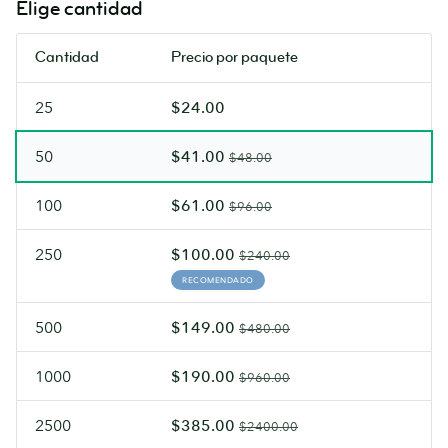
Elige cantidad
en
acabado
ambas
Soft
Cantidad
Precio por paquete
caras.
Touch.
25
$24.00
50
$41.00
$48.00
100
$61.00
$96.00
250
$100.00
$240.00
RECOMENDADO
500
$149.00
$480.00
1000
$190.00
$960.00
2500
$385.00
$2400.00