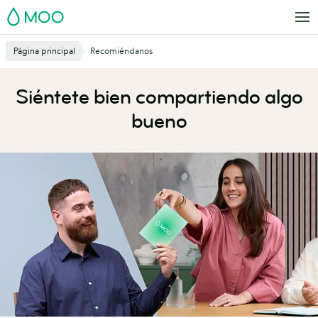
Saltar
MOO
al
contenido
Página principal
Recomiéndanos
principal
Siéntete bien compartiendo algo
bueno