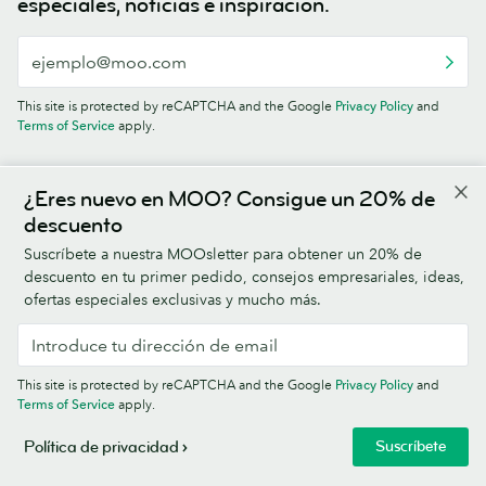
especiales, noticias e inspiración.
This site is protected by reCAPTCHA and the Google
Privacy Policy
and
Terms of Service
apply.
¿Eres nuevo en MOO? Consigue un 20% de
descuento
Suscríbete a nuestra MOOsletter para obtener un 20% de
4.5/5
descuento en tu primer pedido, consejos empresariales, ideas,
ofertas especiales exclusivas y mucho más.
This site is protected by reCAPTCHA and the Google
Privacy Policy
and
United States (Español)
Terms of Service
apply.
Suscríbete
Política de privacidad
Productos