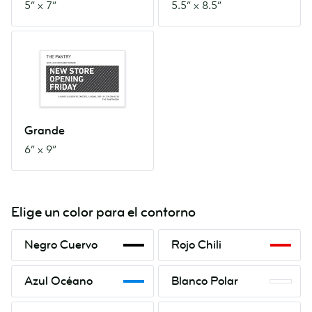
5” x 7”
5.5” x 8.5”
Grande
6”
x
9”
Grande
6” x 9”
Elige un color para el contorno
Negro
Rojo
Negro Cuervo
Rojo Chili
Cuervo
Chili
Azul
Blanco
Azul Océano
Blanco Polar
Océano
Polar
Naranja
Verde