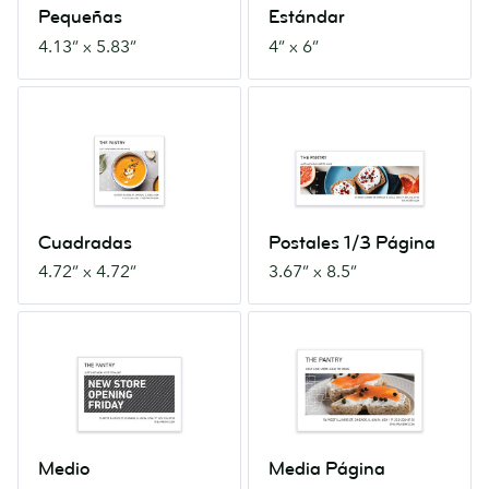
Pequeñas
Estándar
4.13” x 5.83”
4” x 6”
Cuadradas
Postales
4.72”
1/3
x
Página
4.72”
3.67”
x
8.5”
Cuadradas
Postales 1/3 Página
4.72” x 4.72”
3.67” x 8.5”
Medio
Media
5”
Página
x
5.5”
7”
x
8.5”
Medio
Media Página