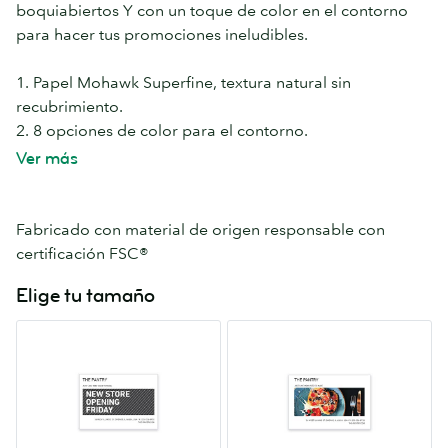
boquiabiertos Y con un toque de color en el contorno
para hacer tus promociones ineludibles.
1. Papel Mohawk Superfine, textura natural sin
recubrimiento.
2. 8 opciones de color para el contorno.
3. Papel de 32 pt, doble grosor para un impacto extra
Ver más
Fabricado con material de origen responsable con
certificación FSC®
Elige tu tamaño
Pequeñas
Estándar
4.13”
4”
x
x
5.83”
6”