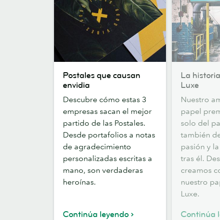
Postales
La
Postales que causan
La historia
que
historia
envidia
Luxe
causan
tras
Descubre cómo estas 3
Nuestro am
envidia
el
empresas sacan el mejor
papel pre
papel
partido de las Postales.
solo del pa
Luxe
Desde portafolios a notas
también del
de agradecimiento
pasión y l
personalizadas escritas a
tras él. D
mano, son verdaderas
creamos c
heroínas.
nuestro p
Luxe.
Continúa leyendo
Continúa 