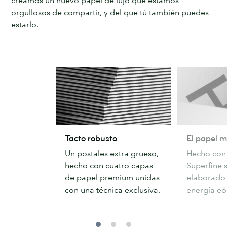
creamos un nuevo papel de lujo que estamos
orgullosos de compartir, y del que tú también puedes
estarlo.
Tacto
El
Tacto robusto
El papel 
robusto
papel
Un postales extra grueso,
Hecho con
más
hecho con cuatro capas
Superfine 
elegante
de papel premium unidas
elaborado
con una técnica exclusiva.
energía eó