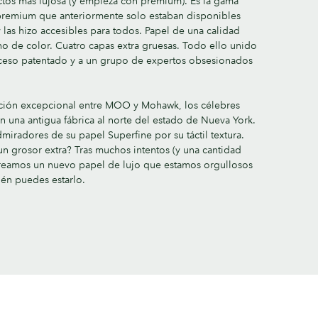
tos más lujosa (y empieza con premium). Es la gama
 premium que anteriormente solo estaban disponibles
 las hizo accesibles para todos. Papel de una calidad
no de color. Cuatro capas extra gruesas. Todo ello unido
roceso patentado y a un grupo de expertos obsesionados
ación excepcional entre MOO y Mohawk, los célebres
n una antigua fábrica al norte del estado de Nueva York.
radores de su papel Superfine por su táctil textura.
un grosor extra? Tras muchos intentos (y una cantidad
reamos un nuevo papel de lujo que estamos orgullosos
ién puedes estarlo.