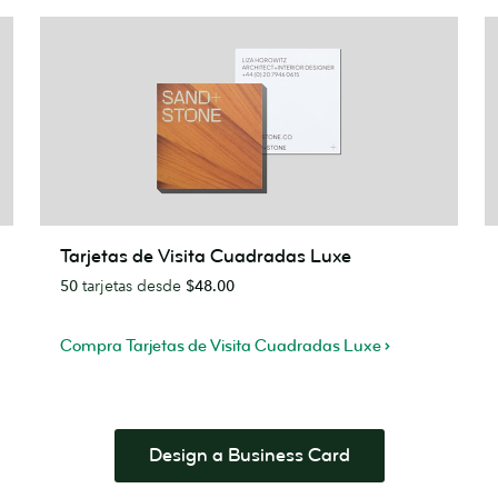
Tarjetas
M
Tarjetas de Visita Cuadradas Luxe
de
L
50
tarjetas desde
$48.00
Visita
Cuadradas
Luxe
Compra Tarjetas de Visita Cuadradas Luxe
Design a Business Card