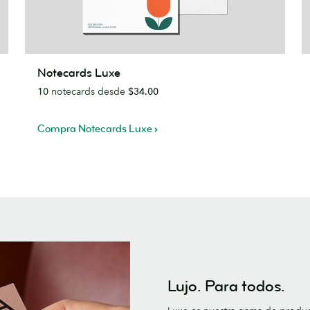
Notecards
T
Notecards Luxe
Luxe
d
10
notecards desde
$34.00
Vi
d
l
Compra Notecards Luxe
e
c
Lujo. Para todos.