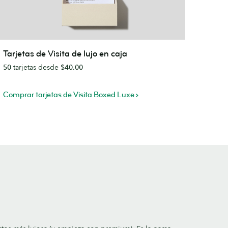
arjetas
Tarjetas de Visita de lujo en caja
e
50
tarjetas desde
$40.00
sita
e
ujo
Comprar tarjetas de Visita Boxed Luxe
n
aja