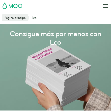
Saltar
MOO
al
contenido
Página principal
Eco
principal
Consigue más por menos con
Eco