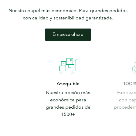
Nuestro papel más económico. Para grandes pedidos
con calidad y sostenibilidad garantizada.
Empieza ahora
Asequible
100%
Asequible
100% 
reciclado
Nuestra opción más
Fabrica
económica para
con pap
grandes pedidos de
procedent
1500+