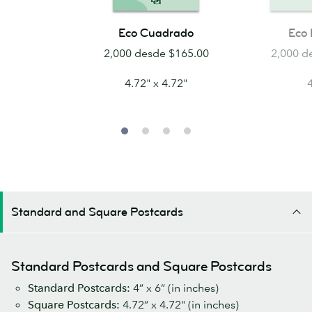
Eco
Eco
Eco Cuadrado
Eco 
Cuadrado
Estándar
2,000 desde $165.00
2,000 d
4.72" x 4.72"
4
Standard and Square Postcards
Standard Postcards and Square Postcards
Standard Postcards:
4” x 6” (in inches)
Square Postcards:
4.72” x 4.72" (in inches)