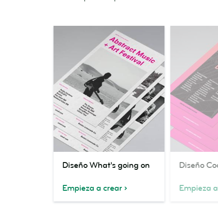
Diseño
Diseño
Diseño What's going on
Diseño Co
What's
Cool
going
band
Empieza a crear
Empieza a
on
name