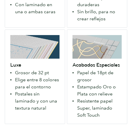
calidad-
primera
Con laminado en
duraderas
precio
impresión
una o ambas caras
Sin brillo, para no
para
duradera.
crear reflejos
todos.
Disponible
Disponible
con
Luxe
Acabados
con
un
Excepcionalmente
Especiales
acabado
sedoso
grueso
Un
Mate
acabado
y
Papel
o
Soft
lujoso.
extra
Satinado.
Touch.
Luxe
Acabados Especiales
Elige
firme
Grosor de 32 pt
Papel de 18pt de
el
que
Elige entre 8 colores
grosor
color
causa
para el contorno
Estampado Oro o
del
una
Postales sin
Plata con relieve
contorno.
primera
laminado y con una
Resistente papel
Sin
impresión
textura natural
Super, laminado
laminado
duradera.
Soft Touch
para
Disponible
que
con
puedas
un