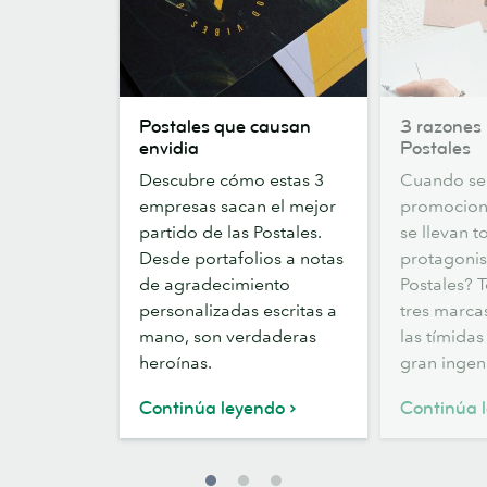
Postales
3
Postales que causan
3 razones 
que
razones
envidia
Postales
causan
para
Descubre cómo estas 3
Cuando se 
envidia
elegir
empresas sacan el mejor
promocione
Postales
partido de las Postales.
se llevan t
Desde portafolios a notas
protagonis
de agradecimiento
Postales? 
personalizadas escritas a
tres marcas
mano, son verdaderas
las tímidas
heroínas.
gran ingen
Continúa leyendo
Continúa 