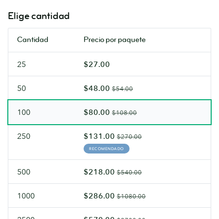
escribir
sedoso
Elige cantidad
en
acabado
ambas
Soft
Cantidad
Precio por paquete
caras.
Touch.
25
$27.00
50
$48.00
$54.00
100
$80.00
$108.00
250
$131.00
$270.00
RECOMENDADO
500
$218.00
$540.00
1000
$286.00
$1080.00