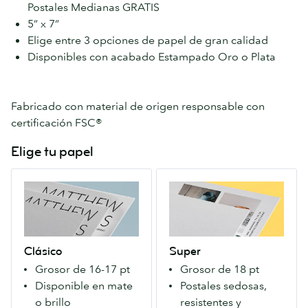
Postales Medianas GRATIS
5” x 7”
Elige entre 3 opciones de papel de gran calidad
Disponibles con acabado Estampado Oro o Plata
Fabricado con material de origen responsable con
certificación FSC®
Elige tu papel
Clásico
Super
Nuestro
Un
fantástico
Papel
Papel
extra
premium
firme
Clásico
Super
con
que
Grosor de 16-17 pt
Grosor de 18 pt
una
causa
Disponible en mate
Postales sedosas,
gran
una
o brillo
resistentes y