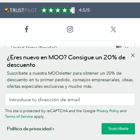
4.5/5
United States (Español)
¿Eres nuevo en MOO? Consigue un 20% de
descuento
Productos
Suscríbete a nuestra MOOsletter para obtener un 20% de
descuento en tu primer pedido, consejos empresariales, ideas,
Tipos de papel
ofertas especiales exclusivas y mucho más.
Acerca de MOO
This site is protected by reCAPTCHA and the Google
Privacy Policy
and
Ayuda/Enlaces útiles
Terms of Service
apply.
Suscríbete
Política de privacidad