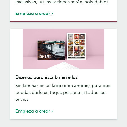
exclusivas, tus invitaciones serán inolvidables.
Empieza a crear
Diseños
Diseños para escribir en ellos
para
Sin laminar en un lado (o en ambos), para que
escribir
puedas darle un toque personal a todos tus
en
envíos.
ellos
Empieza a crear