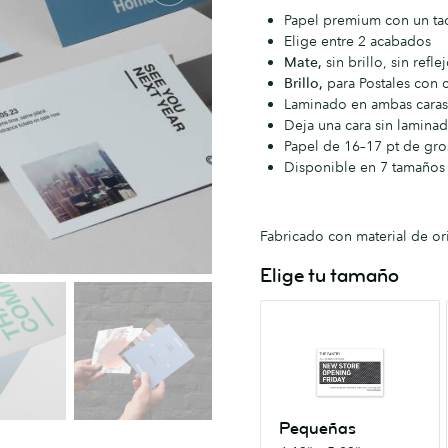
Papel premium con un ta
Elige entre 2 acabados
Mate,
sin brillo, sin refle
Brillo,
para Postales con 
Laminado en ambas caras 
Deja una cara sin laminad
Papel de 16–17 pt de gro
Disponible en 7 tamaños 
Fabricado con material de or
Elige tu tamaño
Pequeñas
4.13”
x
5.83”
Pequeñas