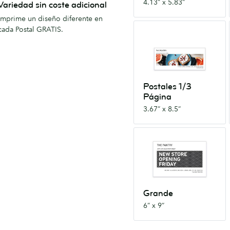
4.13” x 5.83”
Variedad sin coste adicional
Imprime un diseño diferente en
Postales
cada Postal GRATIS.
1/3
Página
3.67”
x
Postales 1/3
8.5”
Página
3.67” x 8.5”
Grande
6”
x
9”
Grande
6” x 9”