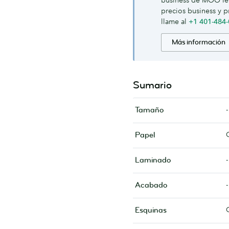
business de MOO le 
precios business y p
llame al
+1 401-484
Más información
Sumario
-
Tamaño
Papel
-
Laminado
-
Acabado
Esquinas