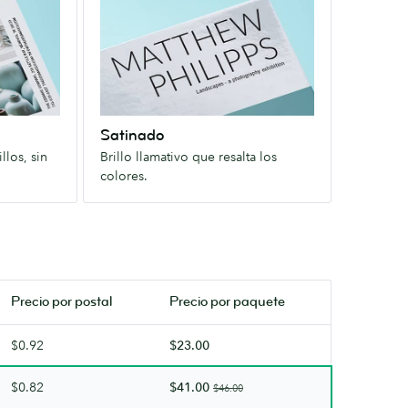
llamativo
que
resalta
los
colores.
Satinado
llos, sin
Brillo llamativo que resalta los
colores.
Precio por
postal
Precio por paquete
$0.92
$23.00
$0.82
$41.00
$46.00