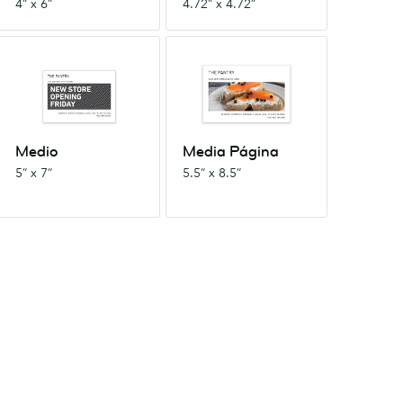
4” x 6”
4.72” x 4.72”
Medio
Media
5”
Página
x
5.5”
7”
x
8.5”
Medio
Media Página
5” x 7”
5.5” x 8.5”