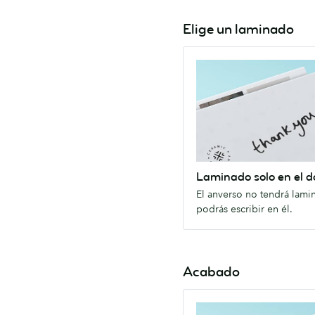
Elige un laminado
Laminado
solo
en
el
dorso
El
anverso
no
Laminado solo en el d
tendrá
El anverso no tendrá lami
laminado,
podrás escribir en él.
podrás
escribir
en
Acabado
él.
Mate
Con