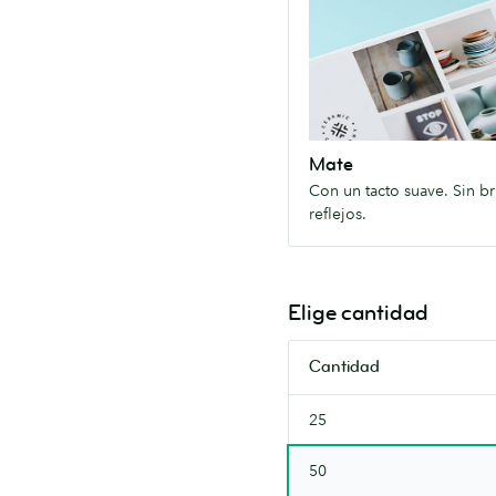
un
tacto
suave.
Sin
brillos,
sin
Mate
reflejos.
Con un tacto suave. Sin bri
reflejos.
Elige cantidad
Cantidad
25
50