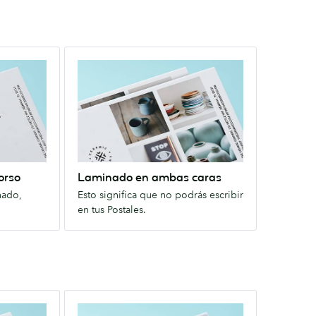
Laminado
en
ambas
caras
Esto
significa
que
no
orso
Laminado en ambas caras
podrás
nado,
Esto significa que no podrás escribir
escribir
en tus Postales.
en
tus
Postales.
Satinado
Brillo