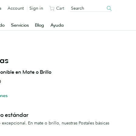
a
Account
Sign in
Cart
ado
Servicios
Blog
Ayuda
cas
onible en Mate o Brillo
0
ones
o estándar
o excepcional. En mate o brillo, nuestras Postales básicas