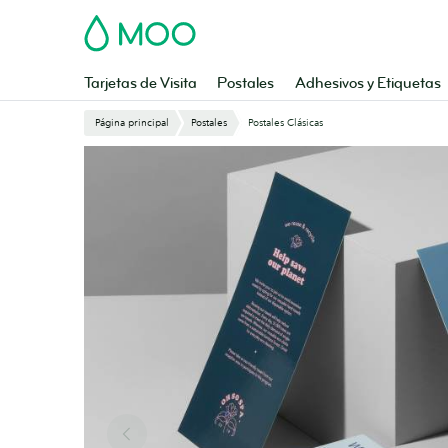
Saltar
MOO
al
contenido
principal
Tarjetas de Visita
Postales
Adhesivos y Etiquetas
Página principal
Postales
Postales Clásicas