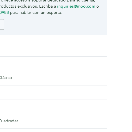
ofrece acceso a soporte dedicado para su cuenta,
roductos exclusivos. Escriba a
inquiries@moo.com
o
-0988
para hablar con un experto.
Clásico
Cuadradas