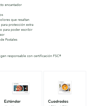
cto encantador
jos
colores que resaltan
para protección extra
o para poder escribir
sor
de Postales
igen responsable con certificación FSC®
Estándar
Cuadradas
4”
4.72”
x
x
6”
4.72”
Estándar
Cuadradas