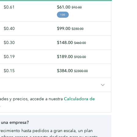
$0.61
$61.00
$92.00
100
$0.40
$99.00
$230.00
$0.30
$148.00
$460.00
$0.19
$189.00
$920.00
$0.15
$384.00
$2300.00
dades y precios, accede a nuestra
Calculadora de
.
 una empresa?
ecimiento hasta pedidos a gran escala, un plan