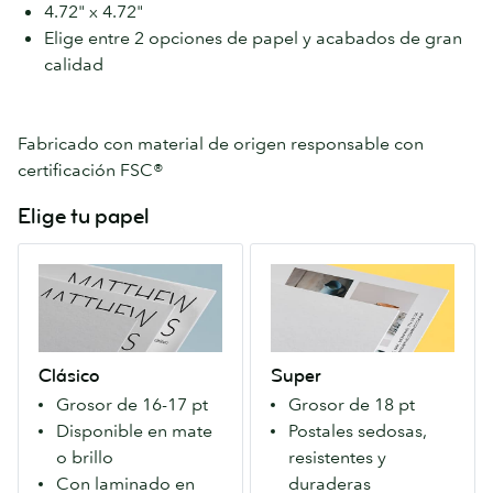
4.72" x 4.72"
Elige entre 2 opciones de papel y acabados de gran
calidad
Fabricado con material de origen responsable con
certificación FSC®
Elige tu papel
Clásico
Super
Nuestro
Un
fantástico
Papel
Papel
extra
premium
firme
Clásico
Super
con
que
Grosor de 16-17 pt
Grosor de 18 pt
una
causa
Disponible en mate
Postales sedosas,
gran
una
o brillo
resistentes y
calidad-
primera
Con laminado en
duraderas