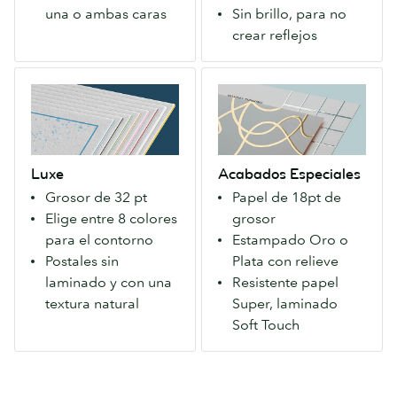
precio
impresión
una o ambas caras
Sin brillo, para no
para
duradera.
crear reflejos
todos.
Disponible
Disponible
con
Luxe
Acabados
con
un
Excepcionalmente
Especiales
acabado
sedoso
grueso
Un
Mate
acabado
y
Papel
o
Soft
lujoso.
extra
Satinado.
Touch.
Luxe
Acabados Especiales
Elige
firme
Grosor de 32 pt
Papel de 18pt de
el
que
Elige entre 8 colores
grosor
color
causa
para el contorno
Estampado Oro o
del
una
Postales sin
Plata con relieve
contorno.
primera
laminado y con una
Resistente papel
Sin
impresión
textura natural
Super, laminado
laminado
duradera.
Soft Touch
para
Disponible
que
con
puedas
un
escribir
sedoso