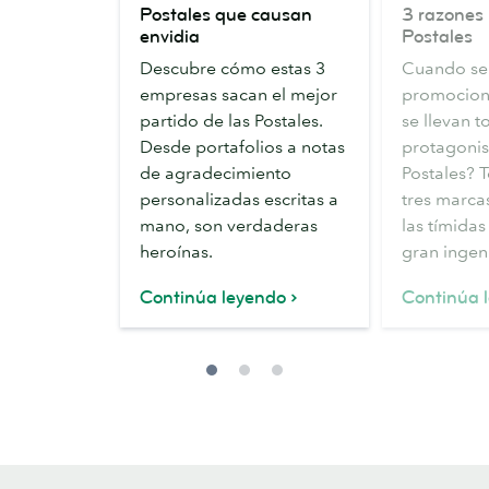
Postales que causan
3 razones 
que
razones
envidia
Postales
causan
para
Descubre cómo estas 3
Cuando se 
envidia
elegir
empresas sacan el mejor
promocione
Postales
partido de las Postales.
se llevan t
Desde portafolios a notas
protagonis
de agradecimiento
Postales? 
personalizadas escritas a
tres marcas
mano, son verdaderas
las tímidas
heroínas.
gran ingen
Continúa leyendo
Continúa 