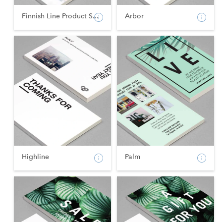
Finnish Line Product S...
Arbor
Highline
Palm