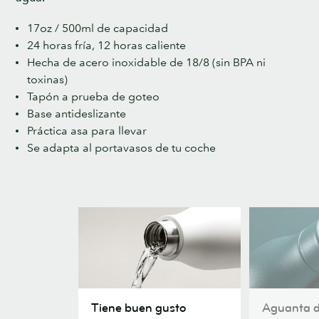
17oz / 500ml de capacidad
24 horas fría, 12 horas caliente
Hecha de acero inoxidable de 18/8 (sin BPA ni
toxinas)
Tapón a prueba de goteo
Base antideslizante
Práctica asa para llevar
Se adapta al portavasos de tu coche
Tiene
Aguanta
Tiene buen gusto
Aguanta d
buen
durante