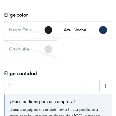
Elige color
Negro
Azul
Negro Ónix
Azul Noche
Ónix
Noche
Este
color
Gris
está
Gris Nube
Nube
agotado.
Este
Vuelve
color
a
está
Elige cantidad
consultar
agotado.
en
Vuelve
breve.
a
consultar
en
¿Hace pedidos para una empresa?
breve.
Desde equipos en crecimiento hasta pedidos a
gran escala, un plan business de MOO le ofrece