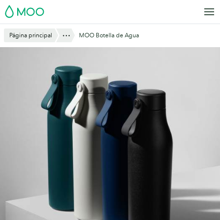
Saltar
MOO
al
contenido
Mostrar todo
Página principal
MOO Botella de Agua
principal