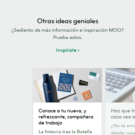
Otras ideas geniales
¿Sediento de más información e inspiración MOO?
Prueba estos.
Inspírate
Conoce
Haz
Conoce a tu nueva, y
Haz que t
a
que
refrescante, compañera
casa sea 
tu
trabajar
de trabajo
¿No te emo
nueva,
desde
La historia tras la Botella
desde casa?
y
casa