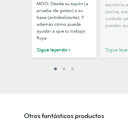
MOO. Desde su tapón (a
escritorio 
refrescante,
sea
prueba de goteo) a su
cocina, es
compañera
apasionante
base (antideslizante). Y
cuidado pe
de
además cómo puede
pueden ay
trabajo
ayudar a que tu trabajo
fluya.
Sigue leyendo
Sigue ley
Otros fantásticos productos