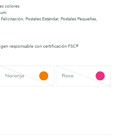
tes colores
ium
 Felicitación, Postales Estándar, Postales Pequeñas,
igen responsable con certificación FSC®
Naranja
Rosa
Naranja
Rosa
Este
Este
color
color
está
está
agotado.
agotado.
Vuelve
Vuelve
a
a
consultar
consultar
en
en
breve.
breve.