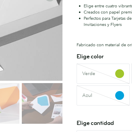
Elige entre cuatro vibran
Creados con papel prem
Perfectos para Tarjetas de
Invitaciones y Flyers
Fabricado con material de or
Elige color
Verde
Verde
Este
color
está
Azul
agotado.
Azul
Este
Vuelve
color
a
está
consultar
agotado.
Elige cantidad
en
Vuelve
breve.
a