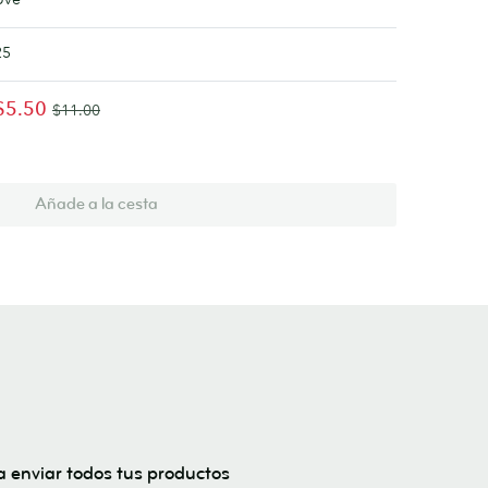
25
$5.50
$11.00
Añade a la cesta
a enviar todos tus productos