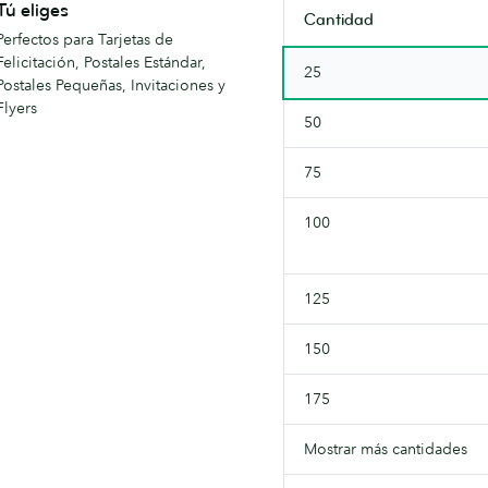
Tú eliges
Cantidad
consultar
Perfectos para Tarjetas de
en
Felicitación, Postales Estándar,
25
breve.
Postales Pequeñas, Invitaciones y
Flyers
50
75
100
125
150
175
Mostrar más cantidades