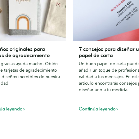
7
ños originales para
7 consejos para diseñar 
consejos
tas de agradecimiento
papel de carta
s
para
s gracias ayuda mucho. Obtén
Un buen papel de carta pued
diseñar
e tarjetas de agradecimiento
añadir un toque de profesiona
un
 diseños increíbles de nuestra
calidad a tus mensajes. En est
papel
idad.
artículo encontrarás consejos 
imiento
de
diseñar uno a tu medida.
carta
úa leyendo
Continúa leyendo