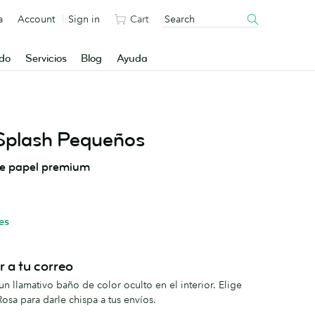
a
Account
Sign in
Cart
ado
Servicios
Blog
Ayuda
Splash Pequeños
de papel premium
es
r a tu correo
n llamativo baño de color oculto en el interior. Elige
Rosa para darle chispa a tus envíos.