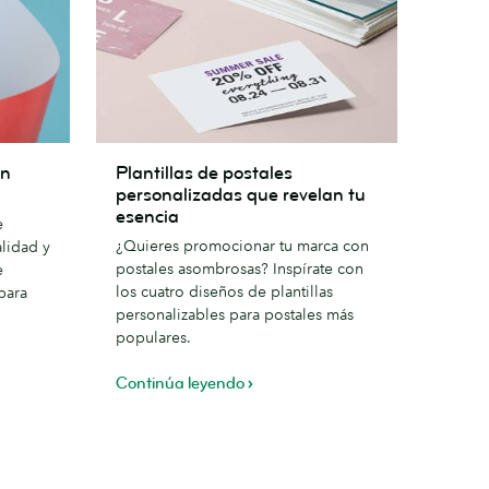
Plantillas
un
Plantillas de postales
de
personalizadas que revelan tu
postales
esencia
e
personalizadas
¿Quieres promocionar tu marca con
lidad y
que
postales asombrosas? Inspírate con
e
revelan
los cuatro diseños de plantillas
para
tu
personalizables para postales más
esencia
populares.
Continúa leyendo