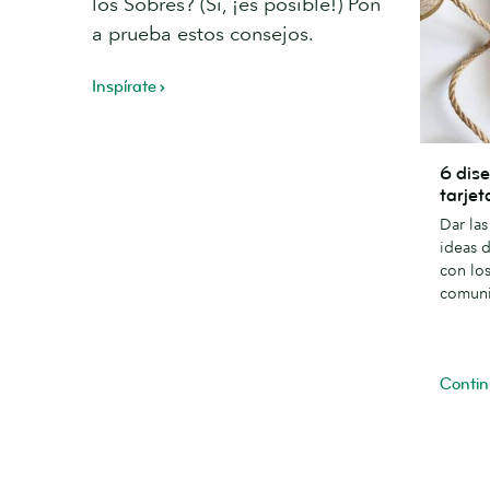
los Sobres? (Sí, ¡es posible!) Pon
a prueba estos consejos.
Inspírate
6
6 dise
diseños
tarje
originale
Dar la
para
ideas d
tarjetas
con los
de
comun
agradec
Contin