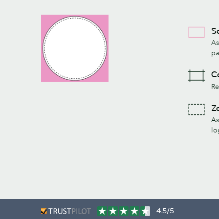
Sa
As
pa
Co
Re
Zo
As
lo
4.5/5