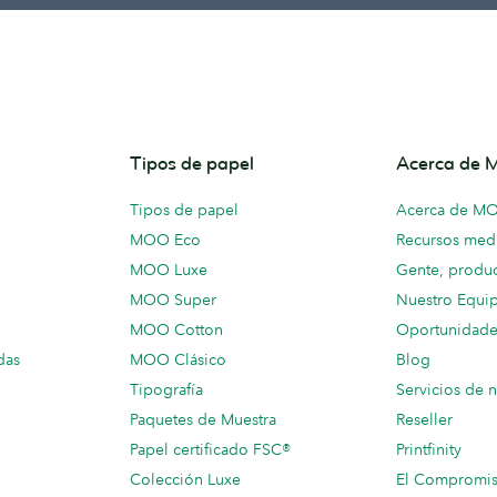
Tipos de papel
Acerca de
Tipos de papel
Acerca de M
MOO Eco
Recursos medi
MOO Luxe
Gente, produc
MOO Super
Nuestro Equi
MOO Cotton
Oportunidade
das
MOO Clásico
Blog
Tipografía
Servicios de 
Paquetes de Muestra
Reseller
Papel certificado FSC®
Printfinity
Colección Luxe
El Compromi