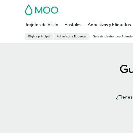
Saltar
MOO
al
contenido
principal
Tarjetas de Visita
Postales
Adhesivos y Etiquetas
Página principal
Adhesivos y Etiquetas
Guía de diseño para Adhes
Gu
¿Tienes