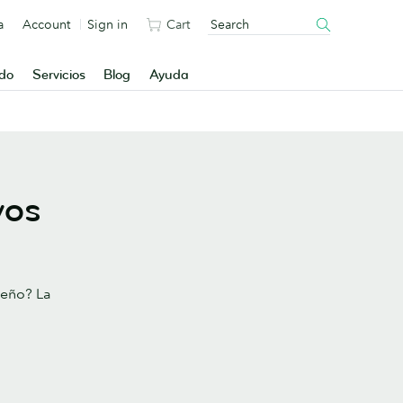
a
Account
Sign in
Cart
ado
Servicios
Blog
Ayuda
vos
seño? La