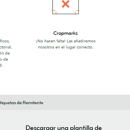
Cropmarks
Cropmarks
ficos,
¡No hacen falta! Las añadiremos
torial,
nosotros en el lugar correcto.
ión de
o de
B.
tiquetas de Remitente
Descargar una plantilla de