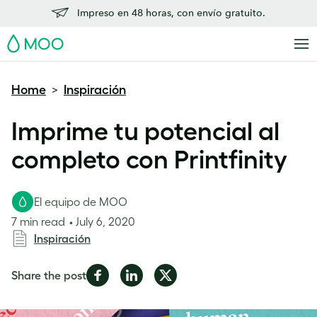
Impreso en 48 horas, con envío gratuito.
MOO
Home
Inspiración
>
Imprime tu potencial al
completo con Printfinity
El equipo de MOO
7 min read
July 6, 2020
Inspiración
Share
Share
Share
Share the post
on
on
on
Facebook
LinkedIn
Twitter