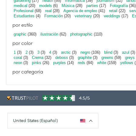
gardening
(17)
health
(55)
Informática
(39)
journalism
(32)
lands
medical
(20)
models
(6)
Música
(28)
parties
(17)
Fotografía
(36)
Profesional
(68)
real
(28)
Agencia de empleo
(41)
retail
(22)
ser
Estudiantes
(4)
Formación
(20)
veterinary
(20)
weddings
(17)
Es
por estilo
graphic
(360)
ilustración
(62)
photographic
(110)
por color
1
(3)
2
(3)
3
(3)
4
(3)
arctic
(3)
negro
(106)
blind
(3)
azul
(3)
coral
(3)
Crema
(32)
deboss
(3)
graphite
(3)
greens
(59)
greys
neon
(3)
pinks
(26)
purples
(14)
reds
(84)
white
(159)
yellows
(
por categoría
4.5/5
United States (Español)