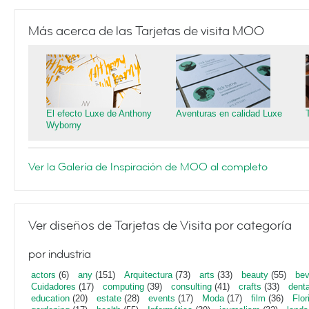
Más acerca de las Tarjetas de visita MOO
El efecto Luxe de Anthony
Aventuras en calidad Luxe
Wyborny
Ver la Galería de Inspiración de MOO al completo
Ver diseños de Tarjetas de Visita por categoría
por industria
actors
(6)
any
(151)
Arquitectura
(73)
arts
(33)
beauty
(55)
bev
Cuidadores
(17)
computing
(39)
consulting
(41)
crafts
(33)
denta
education
(20)
estate
(28)
events
(17)
Moda
(17)
film
(36)
Flor