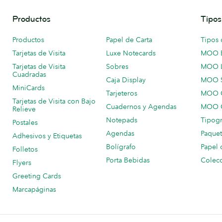
Productos
Tipos
Productos
Papel de Carta
Tipos 
Tarjetas de Visita
Luxe Notecards
MOO 
Tarjetas de Visita
Sobres
MOO 
Cuadradas
Caja Display
MOO 
MiniCards
Tarjeteros
MOO C
Tarjetas de Visita con Bajo
Cuadernos y Agendas
MOO C
Relieve
Notepads
Tipogr
Postales
Agendas
Paquet
Adhesivos y Etiquetas
Bolígrafo
Papel 
Folletos
Porta Bebidas
Colecc
Flyers
Greeting Cards
Marcapáginas