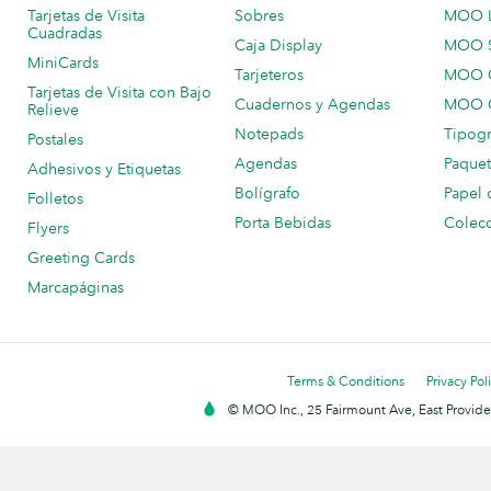
Tarjetas de Visita
Sobres
MOO 
Cuadradas
Caja Display
MOO 
MiniCards
Tarjeteros
MOO C
Tarjetas de Visita con Bajo
Cuadernos y Agendas
MOO C
Relieve
Notepads
Tipogr
Postales
Agendas
Paquet
Adhesivos y Etiquetas
Bolígrafo
Papel 
Folletos
Porta Bebidas
Colecc
Flyers
Greeting Cards
Marcapáginas
Terms & Conditions
Privacy Pol
© MOO Inc., 25 Fairmount Ave, East Providen