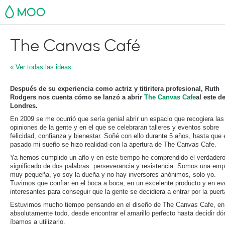
MOO
The Canvas Café
« Ver todas las ideas
Después de su experiencia como actriz y titiritera profesional, Ruth
Rodgers nos cuenta cómo se lanzó a abrir
The Canvas Cafe
al este d
Londres.
En 2009 se me ocurrió que sería genial abrir un espacio que recogiera las
opiniones de la gente y en el que se celebraran talleres y eventos sobre
felicidad, confianza y bienestar. Soñé con ello durante 5 años, hasta que 
pasado mi sueño se hizo realidad con la apertura de The Canvas Cafe.
Ya hemos cumplido un año y en este tiempo he comprendido el verdader
significado de dos palabras: perseverancia y resistencia. Somos una em
muy pequeña, yo soy la dueña y no hay inversores anónimos, solo yo.
Tuvimos que confiar en el boca a boca, en un excelente producto y en ev
interesantes para conseguir que la gente se decidiera a entrar por la puert
Estuvimos mucho tiempo pensando en el diseño de The Canvas Cafe, en
absolutamente todo, desde encontrar el amarillo perfecto hasta decidir d
íbamos a utilizarlo.