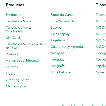
Productos
Tipos
Productos
Papel de Carta
Tipos 
Tarjetas de Visita
Luxe Notecards
MOO 
Tarjetas de Visita
Sobres
MOO 
Cuadradas
Caja Display
MOO 
MiniCards
Tarjeteros
MOO C
Tarjetas de Visita con Bajo
Cuadernos y Agendas
MOO C
Relieve
Notepads
Tipogr
Postales
Agendas
Paquet
Adhesivos y Etiquetas
Bolígrafo
Papel 
Folletos
Porta Bebidas
Colecc
Flyers
Greeting Cards
Marcapáginas