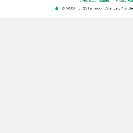
Terms & Conditions
Privacy Pol
© MOO Inc., 25 Fairmount Ave, East Providen