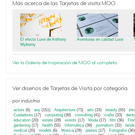
Más acerca de las Tarjetas de visita MOO
El efecto Luxe de Anthony
Aventuras en calidad Luxe
Wyborny
Ver la Galería de Inspiración de MOO al completo
Ver diseños de Tarjetas de Visita por categoría
por industria
actors
(6)
any
(151)
Arquitectura
(73)
arts
(33)
beauty
(55)
bev
Cuidadores
(17)
computing
(39)
consulting
(41)
crafts
(33)
denta
education
(20)
estate
(28)
events
(17)
Moda
(17)
film
(36)
Flor
gardening
(17)
health
(55)
Informática
(39)
journalism
(32)
lands
medical
(20)
models
(6)
Música
(28)
parties
(17)
Fotografía
(36)