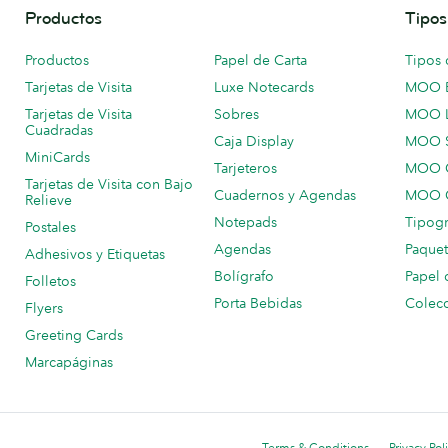
Productos
Tipos
Productos
Papel de Carta
Tipos 
Tarjetas de Visita
Luxe Notecards
MOO 
Tarjetas de Visita
Sobres
MOO 
Cuadradas
Caja Display
MOO 
MiniCards
Tarjeteros
MOO C
Tarjetas de Visita con Bajo
Cuadernos y Agendas
MOO C
Relieve
Notepads
Tipogr
Postales
Agendas
Paquet
Adhesivos y Etiquetas
Bolígrafo
Papel 
Folletos
Porta Bebidas
Colecc
Flyers
Greeting Cards
Marcapáginas
Terms & Conditions
Privacy Pol