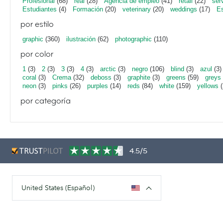
Profesional
(68)
real
(28)
Agencia de empleo
(41)
retail
(22)
ser
Estudiantes
(4)
Formación
(20)
veterinary
(20)
weddings
(17)
Es
por estilo
graphic
(360)
ilustración
(62)
photographic
(110)
por color
1
(3)
2
(3)
3
(3)
4
(3)
arctic
(3)
negro
(106)
blind
(3)
azul
(3)
coral
(3)
Crema
(32)
deboss
(3)
graphite
(3)
greens
(59)
greys
neon
(3)
pinks
(26)
purples
(14)
reds
(84)
white
(159)
yellows
(
por categoría
4.5/5
United States (Español)