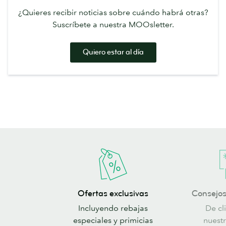
¿Quieres recibir noticias sobre cuándo habrá otras?
Suscríbete a nuestra MOOsletter.
Quiero estar al día
Ofertas
Consejos
Ofertas exclusivas
Consejos
exclusivas
e
Incluyendo rebajas
De cl
inspiración
especiales y primicias
nuest