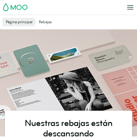
Saltar
MOO
al
contenido
Página principal
Rebajas
principal
Nuestras rebajas están
descansando