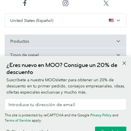
United States (Español)
Productos
Tipos de papel
¿Eres nuevo en MOO? Consigue un 20% de
Acerca de MOO
descuento
Suscríbete a nuestra MOOsletter para obtener un 20% de
Ayuda/Enlaces útiles
descuento en tu primer pedido, consejos empresariales, ideas,
ofertas especiales exclusivas y mucho más.
Terms & Conditions
Privacy Policy
Fonts
Sitemap
This site is protected by reCAPTCHA and the Google
Privacy Policy
and
Company information
Terms of Service
apply.
© MOO Inc., 25 Fairmount Ave, East Providence, RI 02914, USA -