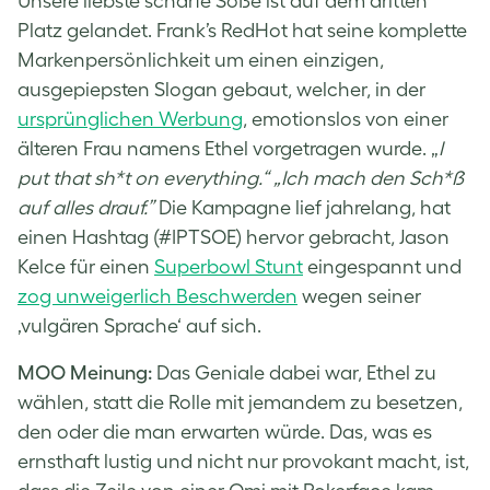
Unsere liebste scharfe Soße ist auf dem dritten
Platz gelandet. Frank’s RedHot hat seine komplette
Markenpersönlichkeit um einen einzigen,
ausgepiepsten Slogan gebaut, welcher, in der
ursprünglichen Werbung
, emotionslos von einer
älteren Frau namens Ethel vorgetragen wurde. „
I
put that sh*t on everything.“ „Ich mach den Sch*ß
auf alles drauf.”
Die Kampagne lief jahrelang, hat
einen Hashtag (#IPTSOE) hervor gebracht, Jason
Kelce für einen
Superbowl Stunt
eingespannt und
zog unweigerlich Beschwerden
wegen seiner
‚vulgären Sprache‘ auf sich.
MOO Meinung:
Das Geniale dabei war, Ethel zu
wählen, statt die Rolle mit jemandem zu besetzen,
den oder die man erwarten würde. Das, was es
ernsthaft lustig und nicht nur provokant macht, ist,