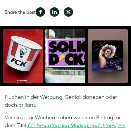
Share
Share
Share
Share the post
on
on
on
Facebook
LinkedIn
Twitter
Fluchen in der Werbung: Genial, daneben oder
doch brillant.
Vor ein paar Wochen haben wir einen Beitrag mit
dem Titel
Die besch*ensten Markenproduktdesigns,