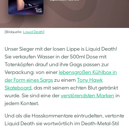
[Bildquelle:
Liquid Death
]
Unser Sieger mit der losen Lippe is Liquid Death!
Sie verkaufen Wasser in der 500ml Dose mit
Totenköpfen drauf und ihre Gags passen zur
Verpackung: von einer
lebensgroßen Kühlbox in
der Form eines Sargs
zu einem
Tony Hawk
Skateboard
, das mit seinem echten Blut getränkt
wurde. Sie sind eine der
verstörendsten Marken
in
jedem Kontext.
Und als die Hasskommentare eintrudelten, vertonte
Liquid Death sie wortwörtlich im Death-Metal-Stil