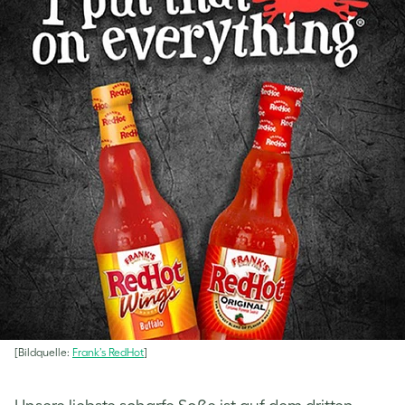
[Bildquelle:
Frank’s RedHot
]