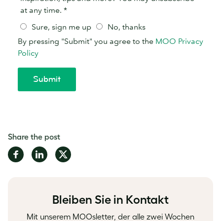
Share the post
Share
Share
Share
on
on
on
Facebook
LinkedIn
Twitter
Bleiben Sie in Kontakt
Mit unserem MOOsletter, der alle zwei Wochen