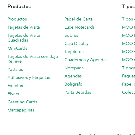
Productos
Tipos
Productos
Papel de Carta
Tipos 
Tarjetas de Visita
Luxe Notecards
MOO 
Tarjetas de Visita
Sobres
MOO 
Cuadradas
Caja Display
MOO 
MiniCards
Tarjeteros
MOO C
Tarjetas de Visita con Bajo
Cuadernos y Agendas
MOO C
Relieve
Notepads
Tipogr
Postales
Agendas
Paquet
Adhesivos y Etiquetas
Bolígrafo
Papel 
Folletos
Porta Bebidas
Colecc
Flyers
Greeting Cards
Marcapáginas