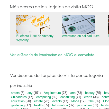
Más acerca de las Tarjetas de visita MOO
El efecto Luxe de Anthony
Aventuras en calidad Luxe
Wyborny
Ver la Galería de Inspiración de MOO al completo
Ver diseños de Tarjetas de Visita por categoría
por industria
actors
(6)
any
(151)
Arquitectura
(73)
arts
(33)
beauty
(55)
bev
Cuidadores
(17)
computing
(39)
consulting
(41)
crafts
(33)
denta
education
(20)
estate
(28)
events
(17)
Moda
(17)
film
(36)
Flor
gardening
(17)
health
(55)
Informática
(39)
journalism
(32)
lands