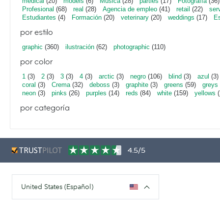
medical
(20)
models
(6)
Música
(28)
parties
(17)
Fotografía
(36)
Profesional
(68)
real
(28)
Agencia de empleo
(41)
retail
(22)
ser
Estudiantes
(4)
Formación
(20)
veterinary
(20)
weddings
(17)
Es
por estilo
graphic
(360)
ilustración
(62)
photographic
(110)
por color
1
(3)
2
(3)
3
(3)
4
(3)
arctic
(3)
negro
(106)
blind
(3)
azul
(3)
coral
(3)
Crema
(32)
deboss
(3)
graphite
(3)
greens
(59)
greys
neon
(3)
pinks
(26)
purples
(14)
reds
(84)
white
(159)
yellows
(
por categoría
4.5/5
United States (Español)