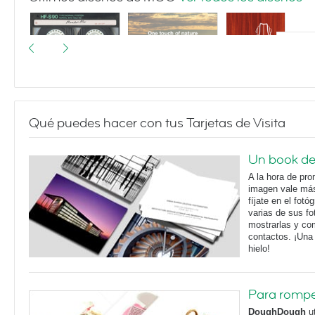
Qué puedes hacer con tus Tarjetas de Visita
I made you a
Landscapes
Violin Silhouette
mixtape
Un book de 
A la hora de pro
imagen vale más
fíjate en el fotó
varias de sus fo
mostrarlas y co
contactos. ¡Una 
hielo!
Para romper
DoughDough
ut