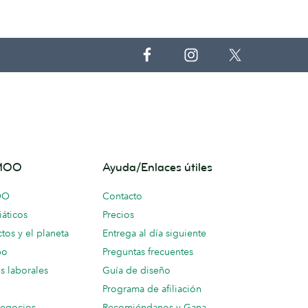
 MOO
Ayuda/Enlaces útiles
OO
Contacto
áticos
Precios
tos y el planeta
Entrega al día siguiente
po
Preguntas frecuentes
s laborales
Guía de diseño
Programa de afiliación
negocios
Recomiéndanos y Gana