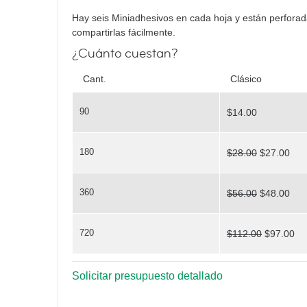
Yoga Poses
Hay seis Miniadhesivos en cada hoja y están perforada
compartirlas fácilmente.
¿Cuánto cuestan?
Cant.
Clásico
90
$14.00
Painted Faces
180
$28.00
$27.00
360
$56.00
$48.00
720
$112.00
$97.00
You've Nailed It
Solicitar presupuesto detallado