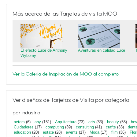
Más acerca de las Tarjetas de visita MOO
El efecto Luxe de Anthony
Aventuras en calidad Luxe
Wyborny
Ver la Galería de Inspiración de MOO al completo
Ver diseños de Tarjetas de Visita por categoría
por industria
actors
(6)
any
(151)
Arquitectura
(73)
arts
(33)
beauty
(55)
bev
Cuidadores
(17)
computing
(39)
consulting
(41)
crafts
(33)
denta
education
(20)
estate
(28)
events
(17)
Moda
(17)
film
(36)
Flor