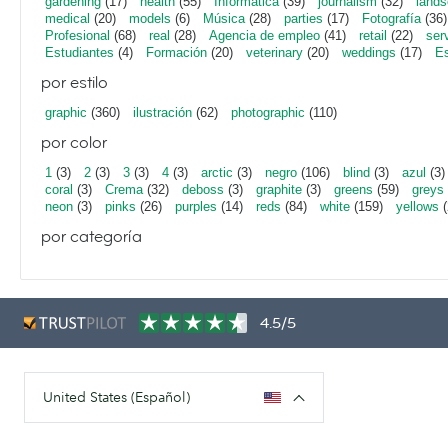
gardening
(17)
health
(55)
Informática
(39)
journalism
(32)
lands
medical
(20)
models
(6)
Música
(28)
parties
(17)
Fotografía
(36)
Profesional
(68)
real
(28)
Agencia de empleo
(41)
retail
(22)
ser
Estudiantes
(4)
Formación
(20)
veterinary
(20)
weddings
(17)
Es
por estilo
graphic
(360)
ilustración
(62)
photographic
(110)
por color
1
(3)
2
(3)
3
(3)
4
(3)
arctic
(3)
negro
(106)
blind
(3)
azul
(3)
coral
(3)
Crema
(32)
deboss
(3)
graphite
(3)
greens
(59)
greys
neon
(3)
pinks
(26)
purples
(14)
reds
(84)
white
(159)
yellows
(
por categoría
4.5/5
United States (Español)