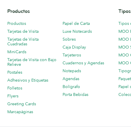
Productos
Tipos
Productos
Papel de Carta
Tipos 
Tarjetas de Visita
Luxe Notecards
MOO 
Tarjetas de Visita
Sobres
MOO 
Cuadradas
Caja Display
MOO 
MiniCards
Tarjeteros
MOO C
Tarjetas de Visita con Bajo
Cuadernos y Agendas
MOO C
Relieve
Notepads
Tipogr
Postales
Agendas
Paquet
Adhesivos y Etiquetas
Bolígrafo
Papel 
Folletos
Porta Bebidas
Colecc
Flyers
Greeting Cards
Marcapáginas