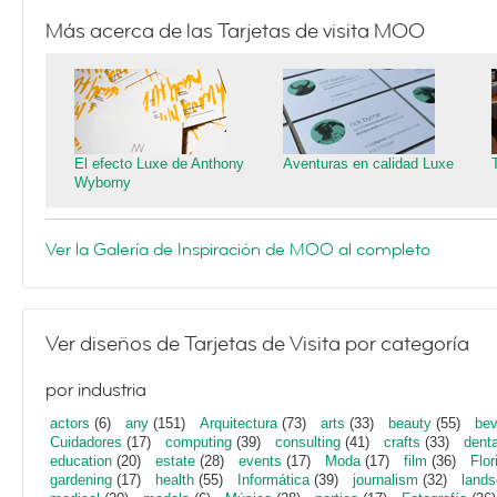
Más acerca de las Tarjetas de visita MOO
El efecto Luxe de Anthony
Aventuras en calidad Luxe
Wyborny
Ver la Galería de Inspiración de MOO al completo
Ver diseños de Tarjetas de Visita por categoría
por industria
actors
(6)
any
(151)
Arquitectura
(73)
arts
(33)
beauty
(55)
bev
Cuidadores
(17)
computing
(39)
consulting
(41)
crafts
(33)
denta
education
(20)
estate
(28)
events
(17)
Moda
(17)
film
(36)
Flor
gardening
(17)
health
(55)
Informática
(39)
journalism
(32)
lands