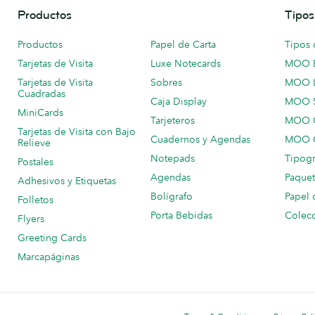
Productos
Tipos
Productos
Papel de Carta
Tipos 
Tarjetas de Visita
Luxe Notecards
MOO 
Tarjetas de Visita
Sobres
MOO 
Cuadradas
Caja Display
MOO 
MiniCards
Tarjeteros
MOO C
Tarjetas de Visita con Bajo
Cuadernos y Agendas
MOO C
Relieve
Notepads
Tipogr
Postales
Agendas
Paquet
Adhesivos y Etiquetas
Bolígrafo
Papel 
Folletos
Porta Bebidas
Colecc
Flyers
Greeting Cards
Marcapáginas