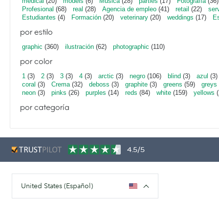
medical
(20)
models
(6)
Música
(28)
parties
(17)
Fotografía
(36)
Profesional
(68)
real
(28)
Agencia de empleo
(41)
retail
(22)
ser
Estudiantes
(4)
Formación
(20)
veterinary
(20)
weddings
(17)
Es
por estilo
graphic
(360)
ilustración
(62)
photographic
(110)
por color
1
(3)
2
(3)
3
(3)
4
(3)
arctic
(3)
negro
(106)
blind
(3)
azul
(3)
coral
(3)
Crema
(32)
deboss
(3)
graphite
(3)
greens
(59)
greys
neon
(3)
pinks
(26)
purples
(14)
reds
(84)
white
(159)
yellows
(
por categoría
4.5/5
United States (Español)