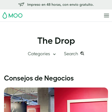
Impreso en 48 horas, con envío gratuito.
MOO
The Drop
Categories
Search
Search
Search
this
The Drop
Consejos de Negocios
site:
Visión global
Descubre MOO
Historias de éxito